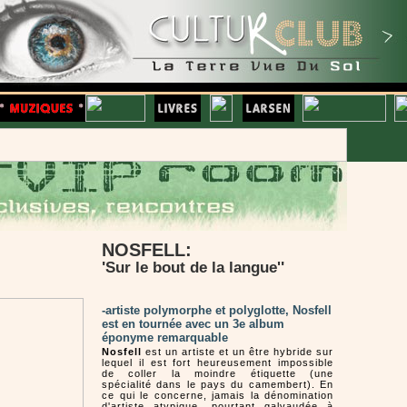
NOSFELL:
'
'
Sur le bout de la langue'
-artiste polymorphe et polyglotte, Nosfell
est en tournée avec un 3e album
éponyme remarquable
Nosfell
est un artiste et un être hybride sur
lequel il est fort heureusement impossible
de coller la moindre étiquette (une
spécialité dans le pays du camembert). En
ce qui le concerne, jamais la dénomination
d'artiste atypique, pourtant galvaudée à