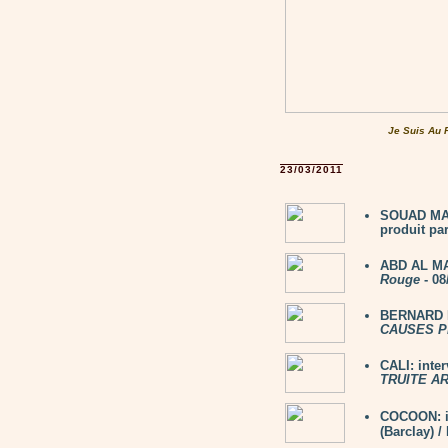
Je Suis Au 
23/03/2011
SOUAD MAS
produit par
ABD AL MA
Rouge
- 08
BERNARD L
CAUSES P
CALI: inte
TRUITE A
COCOON: i
(Barclay) 