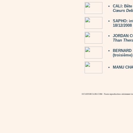
CALI: Bête
Cœurs Deb
SAPHO: in
18/12/2008
JORDAN CO
Than Ther
BERNARD LA
(troisième)
MANU CHA
©CULTURCLUB.COM - Toute reproduction strictement inte