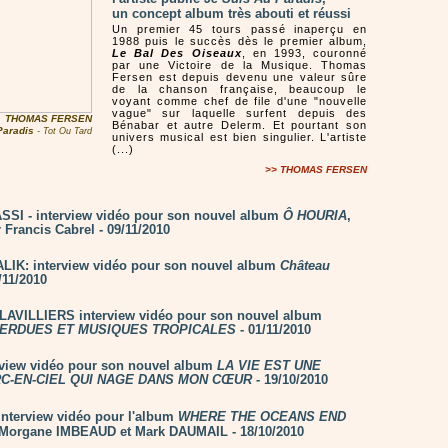
un concept album très abouti et réussi
Un premier 45 tours passé inaperçu en
1988 puis le succès dès le premier album,
Le Bal Des Oiseaux
, en 1993, couronné
par une Victoire de la Musique. Thomas
Fersen est depuis devenu une valeur sûre
de la chanson française, beaucoup le
voyant comme chef de file d'une "nouvelle
vague" sur laquelle surfent depuis des
THOMAS FERSEN
Bénabar et autre Delerm. Et pourtant son
Paradis
- Tot Ou Tard
univers musical est bien singulier. L'artiste
(...)
>> THOMAS FERSEN
SI - interview vidéo pour son nouvel album
Ô HOURIA
,
 Francis Cabrel - 09/11/2010
LIK: interview vidéo pour son nouvel album
Château
/11/2010
AVILLIERS interview vidéo pour son nouvel album
ERDUES ET MUSIQUES TROPICALES
- 01/11/2010
rview vidéo pour son nouvel album
LA VIE EST UNE
RC-EN-CIEL QUI NAGE DANS MON CŒUR
- 19/10/2010
nterview vidéo pour l'album
WHERE THE OCEANS END
/ Morgane IMBEAUD et Mark DAUMAIL - 18/10/2010