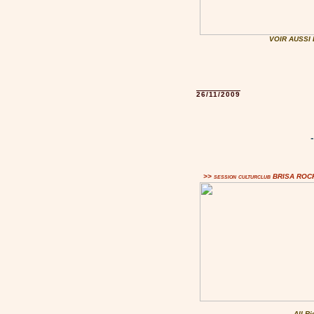
VOIR AUSSI
26/11/2009
>> session culturclub BRISA RO
All R