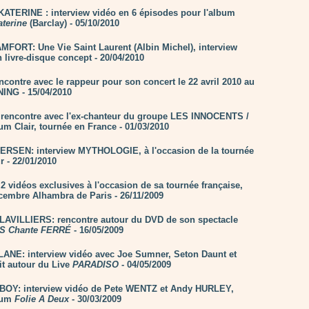
ATERINE : interview vidéo en 6 épisodes pour l'album
aterine
(Barclay) - 05/10/2010
FORT: Une Vie Saint Laurent (Albin Michel), interview
 livre-disque concept - 20/04/2010
ncontre avec le rappeur pour son concert le 22 avril 2010 au
NG - 15/04/2010
rencontre avec l'ex-chanteur du groupe LES INNOCENTS /
um Clair, tournée en France - 01/03/2010
RSEN: interview MYTHOLOGIE, à l'occasion de la tournée
r - 22/01/2010
 vidéos exclusives à l'occasion de sa tournée française,
écembre Alhambra de Paris - 26/11/2009
AVILLIERS: rencontre autour du DVD de son spectacle
S Chante FERRÉ
- 16/05/2009
ANE: interview vidéo avec Joe Sumner, Seton Daunt et
it autour du Live
PARADISO
- 04/05/2009
BOY: interview vidéo de Pete WENTZ et Andy HURLEY,
bum
Folie A Deux
- 30/03/2009