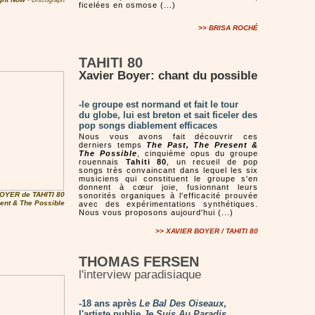
- Discograph
ficelées en osmose (...)
>> BRISA ROCHÉ
TAHITI 80
Xavier Boyer: chant du possible
-le groupe est normand et fait le tour
du globe, lui est breton et sait ficeler des
pop songs diablement efficaces
Nous vous avons fait découvrir ces
derniers temps
The Past, The Present &
The Possible
, cinquième opus du groupe
rouennais
Tahiti 80
, un recueil de pop
songs très convaincant dans lequel les six
musiciens qui constituent le groupe s'en
donnent à cœur joie, fusionnant leurs
OYER de TAHITI 80
sonorités organiques à l'efficacité prouvée
ent & The Possible
avec des expérimentations synthétiques.
Nous vous proposons aujourd'hui (...)
>> XAVIER BOYER / TAHITI 80
THOMAS FERSEN
l'interview paradisiaque
-18 ans après
Le Bal Des Oiseaux
,
l'artiste publie
Je Suis Au Paradis
,