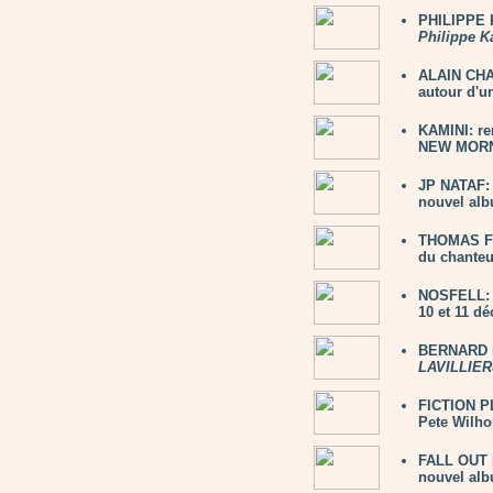
PHILIPPE K
Philippe K
ALAIN CHAM
autour d'un
KAMINI: re
NEW MORNI
JP NATAF: 
nouvel alb
THOMAS FE
du chanteu
NOSFELL: 2
10 et 11 d
BERNARD L
LAVILLIER
FICTION PL
Pete Wilho
FALL OUT 
nouvel al