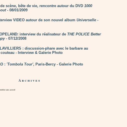
 de scène, bête de vie, rencontre autour du DVD
1000
out
- 08/01/2009
terview VIDEO autour de son nouvel album
Universelle
-
PELAND: interview du réalisateur de
THE POLICE Better
apy
- 07/12/2008
VILLIERS : discussion-phare avec le barbare au
 couteau - Interview & Galerie Photo
O :
'Tombola Tour'
, Paris-Bercy - Galerie Photo
Archives
rdite sans accord