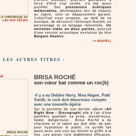
force d'être trop usitée, n'a été aussi
justifiée. Ses
prestations scéniques
mémorables
, développées lors de séjours
au Japon, sont un dépaysement garanti.
 LA CHRONIQUE DU
CulturClub vous propose, au delà de sa
LAC AUX VÉLIES
musique, de découvrir l'étonnant Nosfell, un
personnage et un langage réinventés.
Un
entretien vidéo en deux parties
, ponctué
d'une version acoustique exclusive du titre
Bargain Healers
.
>> NOSFELL
- LES AUTRES TITRES -
BRISA ROCHÉ
CHÉ
son cœur bat comme un roc(k)
-il y a eu Debbie Harry, Nina Hagen, Patti
Smith, le rock doit désormais compter
avec une nouvelle égérie
Sur la pochette de son dernier album (
All
Right Now
- Discograph
) elle à l'air d'une
panthère guettant sa proie, mystérieuse,
fatale, dangereuse... Brisa Roché a du
charisme et le talent qui doit aller de pair
pour hypnotiser le public, ce qu'elle fait
aussi avec une voix qui étreint et griffe à la
BRISA ROCHÉ
fois. Les pistes rock diablement efficaces,
ight Now