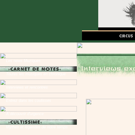
Les news Muziques
Toutes les musiques en chronique
Interviews et rencontres
Entrez dans les coulisses
A découvrir d'urgence
Mythes et légendes de notre temps