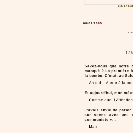
CALI / 1
08/01/2009
- 
1/
Savez-vous que notre d
manqué ? La première foi
la bombe. C’était au Sal
Ah oui… Alerte à la bo
Et aujourd’hui, mon métro
Comme quoi ! Attention 
J’avais envie de parler
sur scène avec une e
communiste »…
Mao…