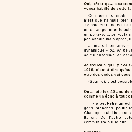
Oui, c’est ça... exact
venez habillé de cette f
Ce n’est pas anodin m
n’est que j’aimais bien 
J’emploierai l’adjectif «
un écran géant et le pub
un porte-voix. Je voulais
pas anodin mais après, i
J’aimais bien arriver 
dynamique
« ok, on ne l
on est ensemble, on est à
Je trouvais qu’il y avai
1968, c’est-à-dire qu’au
être des ondes qui vous
(Sourire), c’est possib
On a fêté les 40 ans de 
comme un écho à tout c
Il y a peut-être un éc
gens branchés politique
Giuseppe qui était dans 
Italien. De l’autre c
communiste pur et dur