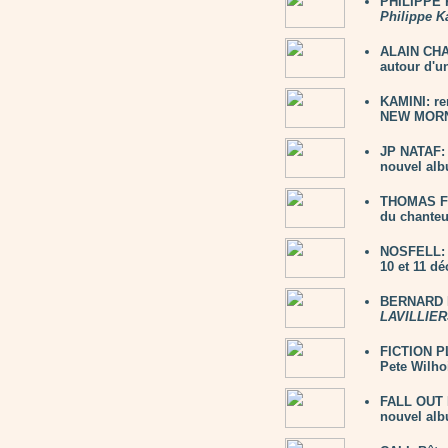
PHILIPPE K
Philippe K
ALAIN CHAM
autour d'un
KAMINI: re
NEW MORNI
JP NATAF: 
nouvel alb
THOMAS FE
du chanteu
NOSFELL: 2
10 et 11 d
BERNARD L
LAVILLIER
FICTION PL
Pete Wilho
FALL OUT 
nouvel al