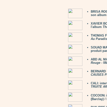
BRISA ROCH
son album 
XAVIER BOY
l'album
Th
THOMAS FE
Au Paradis
SOUAD MAS
produit par
ABD AL MA
Rouge
- 08
BERNARD L
CAUSES P
CALI: inte
TRUITE A
COCOON: i
(Barclay) 