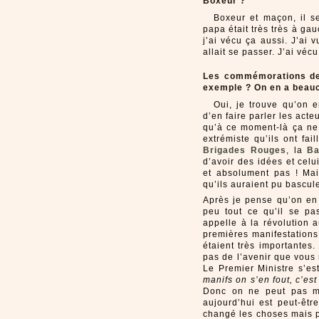
Boxeur ?
Boxeur et maçon, il se
papa était très très à gau
j’ai vécu ça aussi. J’ai 
allait se passer. J’ai vécu
Les commémorations de 
exemple ? On en a beauc
Oui, je trouve qu’on e
d’en faire parler les act
qu’à ce moment-là ça ne t
extrémiste qu’ils ont fa
Brigades Rouges
, la
Ba
d’avoir des idées et cel
et absolument pas ! Mai
qu’ils auraient pu bascu
Après je pense qu’on en 
peu tout ce qu’il se pas
appelle à la révolution 
premières manifestations 
étaient très importantes
pas de l’avenir que vous
Le Premier Ministre s’es
manifs on s’en fout, c’es
Donc on ne peut pas me
aujourd’hui est peut-êt
changé les choses mais p