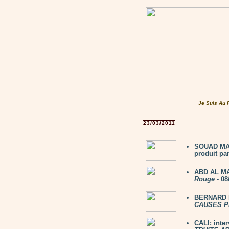
Je Suis Au 
23/03/2011
SOUAD MAS
produit par
ABD AL MA
Rouge
- 08
BERNARD L
CAUSES P
CALI: inte