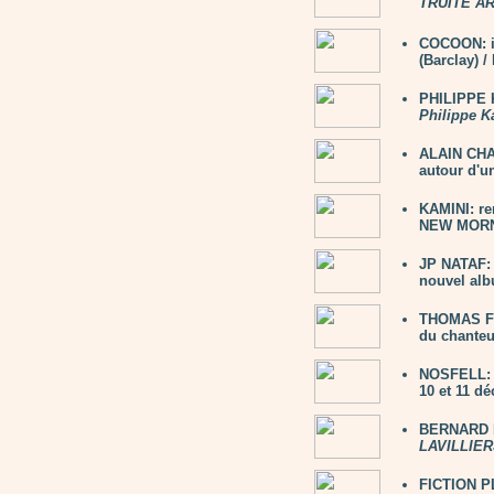
TRUITE A
COCOON: i
(Barclay) 
PHILIPPE K
Philippe K
ALAIN CHAM
autour d'un
KAMINI: re
NEW MORNI
JP NATAF: 
nouvel alb
THOMAS FE
du chanteu
NOSFELL: 2
10 et 11 d
BERNARD L
LAVILLIER
FICTION PL