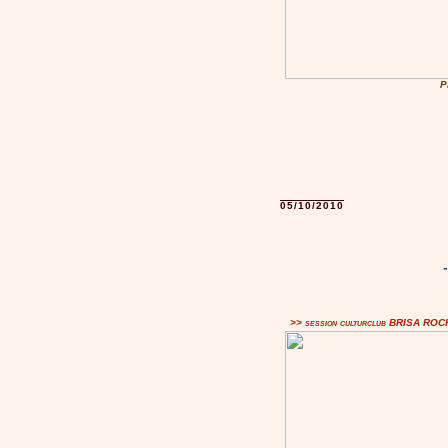
P
05/10/2010
>> session culturclub BRISA RO