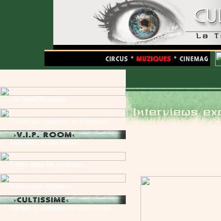
Les news Muziques
Toutes les musiques en chronique
Interviews et rencontres
Entrez dans les coulisses
A découvrir d'urgence
Mythes et légendes de notre temps