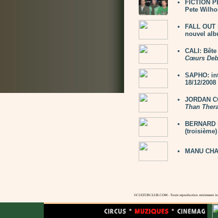
FICTION PL
Pete Wilho
FALL OUT 
nouvel al
CALI: Bête
Cœurs Deb
SAPHO: in
18/12/2008
JORDAN CO
Than Ther
BERNARD LA
(troisième)
MANU CHA
©CULTURCLUB.COM - Toute reproduction strictement inte