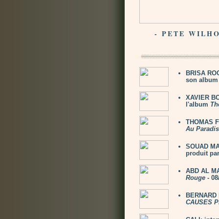
- PETE WILHO
BRISA ROCH
son album 
XAVIER BOY
l'album
Th
THOMAS FE
Au Paradis
SOUAD MAS
produit par
ABD AL MA
Rouge
- 08
BERNARD L
CAUSES P