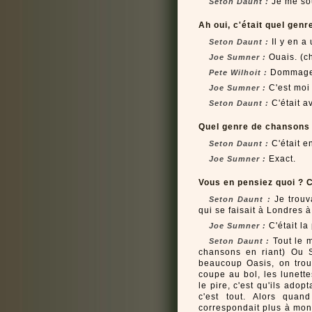
Je me so
Seton Daunt :
Ah oui, c'était quel genr
Il y en a
Seton Daunt :
Ouais. (c
Joe Sumner :
Dommage, 
Pete Wilhoit :
C'est moi 
Joe Sumner :
C'était a
Seton Daunt :
Quel genre de chansons é
C'était e
Seton Daunt :
Exact.
Joe Sumner :
Vous en pensiez quoi ? C
Je trouva
Seton Daunt :
qui se faisait à Londres à
C'était la
Joe Sumner :
Tout le m
Seton Daunt :
chansons en riant) Ou 
beaucoup Oasis, on trou
coupe au bol, les lunette
le pire, c'est qu'ils ado
c'est tout. Alors quan
correspondait plus à mon 