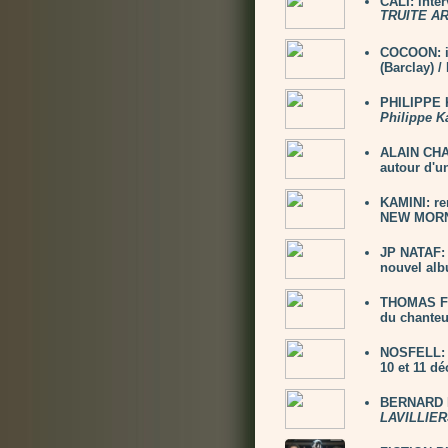
CALI: inte
TRUITE A
COCOON: i
(Barclay) 
PHILIPPE K
Philippe K
ALAIN CHAM
autour d'un
KAMINI: re
NEW MORNI
JP NATAF: 
nouvel alb
THOMAS FE
du chanteu
NOSFELL: 2
10 et 11 d
BERNARD L
LAVILLIER