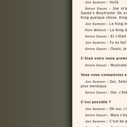
Voilà.
Joe Sumner :
Joe m'a
Seton Daunt :
Santa's Boyfriend
. On e
King quelque chose. King'
Le King m
Joe Sumner :
Le King d
Pete Wilhoit :
Et c'était
Seton Daunt :
Tu as fait
Joe Sumner :
Ouais, je 
Seton Daunt :
C'était votre toute prem
Musicalem
Seton Daunt :
Vous vous connaissiez e
Oui, Seto
Joe Sumner :
plus merdique.
Oui, c'éta
Seton Daunt :
C'est possible ?
Oh oui, c'
Joe Sumner :
Mais c'es
Seton Daunt :
C'est de p
Joe Sumner :