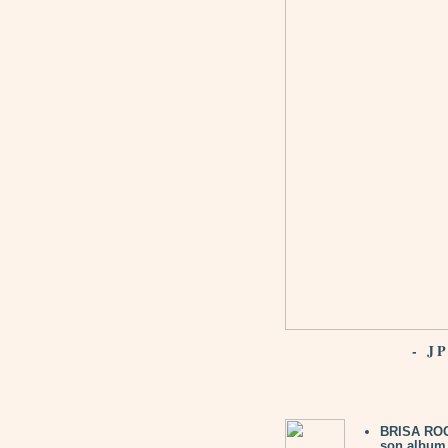
- J
BRISA ROCH
son album 