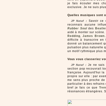
je fais écouter mes ch
exclusive. Je ne suis pl
Quelles musiques sont ou
Savoir ce q
JP Nataf :
reconnais aucune influ
Rubber Soul
des
Beatle
aidé à monter sur scène.
Redding
,
James Brown
difficile à transcrire en
donné un balancement qu
pulsation plus naturelle 
un motif rythmique plus m
Vous vous classeriez v
Je ne sais 
JP Nataf :
section pop recouvrait to
française. Aujourd'hui l
propre sur elle : par exe
me sens plus proche d
particulier à des refrains
bref je fais ce que
Tren
résonances étrangères. S