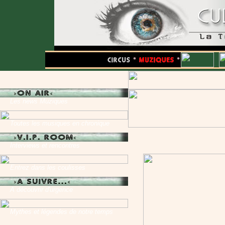
Les news Muziques
Toutes les musiques en chronique
Interviews et rencontres
Entrez dans les coulisses
A découvrir d'urgence
Mythes et légendes de notre temps