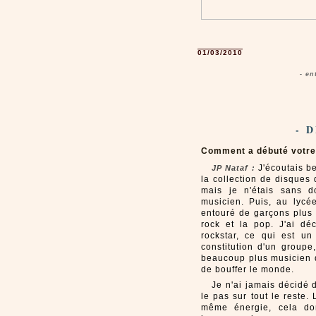
01/03/2010
- en
- 
Comment a débuté votre
J'écoutais be
JP Nataf :
la collection de disques
mais je n'étais sans d
musicien. Puis, au lycée
entouré de garçons plus 
rock et la pop. J'ai d
rockstar, ce qui est un
constitution d'un groupe
beaucoup plus musicien q
de bouffer le monde.
Je n'ai jamais décidé d
le pas sur tout le reste
même énergie, cela do