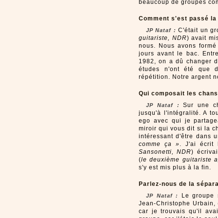
beaucoup de groupes com
Comment s'est passé la 
C'était un g
JP Nataf :
guitariste, NDR
) avait mi
nous. Nous avons formé
jours avant le bac. Entr
1982, on a dû changer de
études n'ont été que 
répétition. Notre argent n
Qui composait les chans
Sur une cha
JP Nataf :
jusqu'à l'intégralité. A t
ego avec qui je partag
miroir qui vous dit si la 
intéressant d'être dans 
comme ça »
. J'ai écri
Sansonetti, NDR
) écriva
(
le deuxième guitariste 
s'y est mis plus à la fin.
Parlez-nous de la sépar
Le groupe s
JP Nataf :
Jean-Christophe Urbain, 
car je trouvais qu'il av