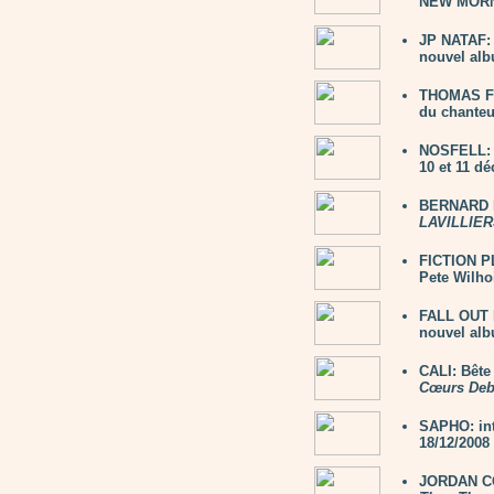
NEW MORNI
JP NATAF: 
nouvel alb
THOMAS FE
du chanteu
NOSFELL: 2
10 et 11 d
BERNARD L
LAVILLIER
FICTION PL
Pete Wilho
FALL OUT 
nouvel al
CALI: Bête
Cœurs Deb
SAPHO: in
18/12/2008
JORDAN CO