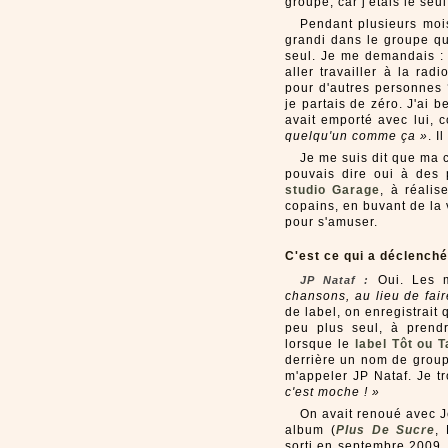
groupe, car j'étais le se
Pendant plusieurs mois,
grandi dans le groupe qu
seul. Je me demandais : q
aller travailler à la ra
pour d'autres personnes 
je partais de zéro. J'ai 
avait emporté avec lui,
quelqu'un comme ça »
. I
Je me suis dit que ma c
pouvais dire oui à des 
studio Garage
, à réali
copains, en buvant de la
pour s'amuser.
C'est ce qui a déclenché
Oui. Les m
JP Nataf :
chansons, au lieu de fair
de label, on enregistrait 
peu plus seul, à prendr
lorsque le
label Tôt ou T
derrière un nom de grou
m'appeler JP Nataf. Je tro
c'est moche ! »
On avait renoué avec Je
album (
Plus De Sucre
,
sorti en septembre 2009, i