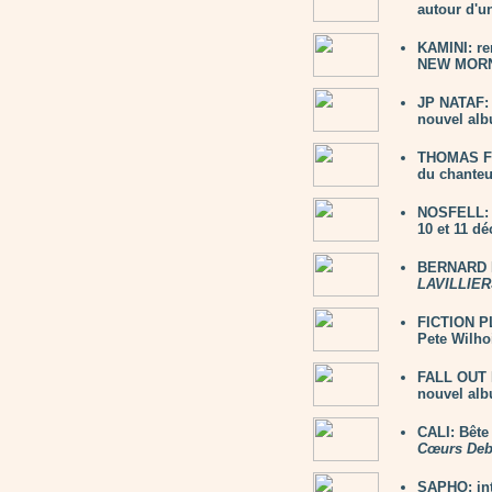
autour d'un
KAMINI: re
NEW MORNI
JP NATAF: 
nouvel alb
THOMAS FE
du chanteu
NOSFELL: 2
10 et 11 d
BERNARD L
LAVILLIER
FICTION PL
Pete Wilho
FALL OUT 
nouvel al
CALI: Bête
Cœurs Deb
SAPHO: in