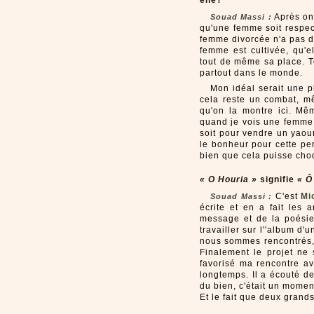
elle?
Après on 
Souad Massi
:
qu'une femme soit respec
femme divorcée n'a pas de
femme est cultivée, qu'e
tout de même sa place. T
partout dans le monde.
Mon idéal serait une 
cela reste un combat, m
qu'on la montre ici. M
quand je vois une femme 
soit pour vendre un yaour
le bonheur pour cette pe
bien que cela puisse cho
« O Houria »
signifie
« Ô
C'est
Mi
Souad Massi :
écrite et en a fait les
message et de la poésie
travailler sur l''album d'
nous sommes rencontrés,
Finalement le projet ne 
favorisé ma rencontre av
longtemps. Il a écouté d
du bien, c'était un momen
Et le fait que deux grand