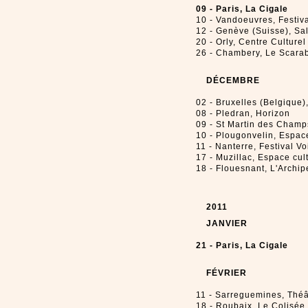
09 - Paris, La Cigale
10 - Vandoeuvres, Festiv
12 - Genève (Suisse), S
20 - Orly, Centre Culturel
26 - Chambery, Le Scara
DÉCEMBRE
02 - Bruxelles (Belgique
08 - Pledran, Horizon
09 - St Martin des Cham
10 - Plougonvelin, Espac
11 - Nanterre, Festival 
17 - Muzillac, Espace cul
18 - Flouesnant, L'Archip
2011
JANVIER
21 - Paris, La Cigale
FÉVRIER
11 - Sarreguemines, Théâ
18 - Roubaix, Le Colisée