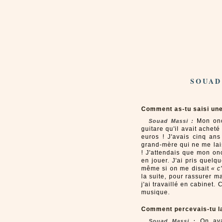
SOUAD
Comment as-tu saisi une 
Mon oncl
Souad Massi :
guitare qu'il avait achet
euros ! J'avais cinq ans
grand-mère qui ne me lais
! J'attendais que mon on
en jouer. J'ai pris quelq
même si on me disait
« c
la suite, pour rassurer ma
j'ai travaillé en cabinet.
musique.
Comment percevais-tu la
On ava
Souad Massi :