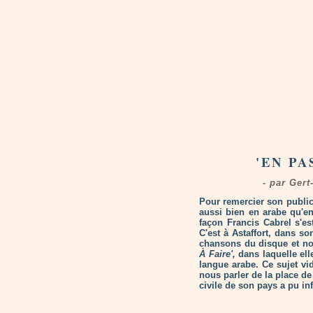
'EN PA
- par Ger
Pour remercier son public
aussi bien en arabe qu'en
façon Francis Cabrel s'es
C'est à Astaffort, dans so
chansons du disque et n
À Faire',
dans laquelle elle
langue arabe. Ce sujet v
nous parler de la place d
civile de son pays a pu inf