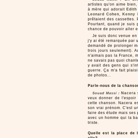
artistes qu'on aime bien, 
à mère qui adorait
Edith
Leonard Cohen
,
Kenny 
prêtaient des cassettes.
Pourtant, quand je suis 
chance de pouvoir aller e
Je suis donc venue en 
j'y ai été remarquée par u
demandé de prolonger mon
trois jours seulement). 
n'aimais pas la France, m
ne savais pas quoi chante
y avait des gens qui s'in
guerre. Ça m'a fait plai
de photos...
Parle-nous de la chans
Nacera
s
Souad Massi :
veux donner de l'espoir 
cette chanson. Nacera es
son vrai prénom. C'est u
faire des étude mais ses p
avec un homme qui la bat
triste.
Quelle est la place de