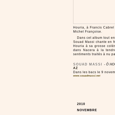
Houria, à Francis Cabrel
Michel Françoise.
Dans cet album tout en 
Souad Massi chante en fr
Houria à sa grosse colè
dans Nacera à la tendre
sentiments traités à nu p
SOUAD MASSI
-
Ô HO
AZ
Dans les bacs le 9 nove
www.souadmassi.net
2010
NOVEMBRE