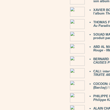
son album 
XAVIER BOY
l'album
Th
THOMAS FE
Au Paradis
SOUAD MAS
produit par
ABD AL MA
Rouge
- 08
BERNARD L
CAUSES P
CALI: inte
TRUITE A
COCOON: i
(Barclay) 
PHILIPPE K
Philippe K
ALAIN CHAM