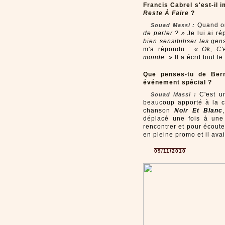
Francis Cabrel s'est-il 
Reste À Faire
?
Quand on
Souad Massi
:
de parler ? »
Je lui ai r
bien sensibiliser les gens
m'a répondu :
« Ok, C'
monde. »
Il a écrit tout le
Que penses-tu de Bern
événement spécial ?
C'est un
Souad Massi
:
beaucoup apporté à la c
chanson
Noir Et Blanc
déplacé une fois à une
rencontrer et pour écoute
en pleine promo et il ava
09/11/2010