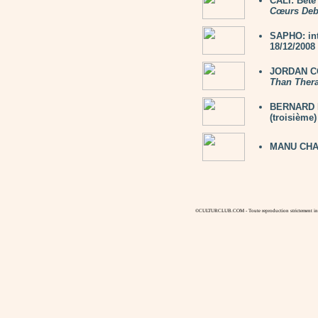
CALI: Bête
Cœurs Deb
SAPHO: in
18/12/2008
JORDAN CO
Than Ther
BERNARD LA
(troisième)
MANU CHA
©CULTURCLUB.COM - Toute reproduction strictement inte