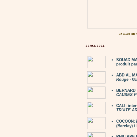
Je Suis Au 
23/03/2011
SOUAD MAS
produit par
ABD AL MA
Rouge
- 08
BERNARD L
CAUSES P
CALI: inte
TRUITE A
COCOON: i
(Barclay) 
PHILIPPE K