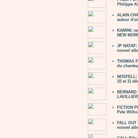
Philippe K
ALAIN CHAM
autour d'un
KAMINI: re
NEW MORNI
JP NATAF: 
nouvel alb
THOMAS FE
du chanteu
NOSFELL: 2
10 et 11 d
BERNARD L
LAVILLIER
FICTION PL
Pete Wilho
FALL OUT 
nouvel al