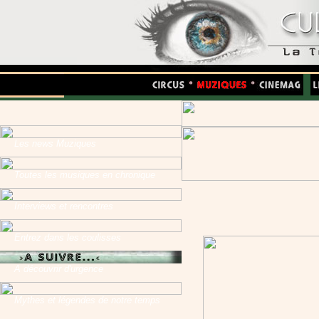
Les news Muziques
Toutes les musiques en chronique
Interviews et rencontres
Entrez dans les coulisses
A découvrir d'urgence
Mythes et légendes de notre temps