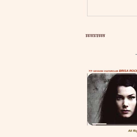
30/03/2009
>> session culturclub BRISA RO
All R