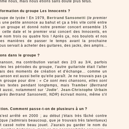
me nous, mais nous étions sans doute plus têtus.
formation du groupe Les Innocents ?
roupe de lycée ! En 1979,
Bertrand Sansonetti
(
le premier
s une petite annonce au bahut et ça a très vite collé entre
 un groupe et donné notre premier concert ensemble 15
e cette date et le premier vrai concert des Innocents, en
 nom trois ou quatre fois ! Après ça, nos boulots et nos
des manières de passer le temps avant la prochaine
ous servait à acheter des guitares, des jacks, des amplis...
ons dans le groupe ?
nson, ma contribution variait des 2/3 au 3/4, parfois
outes les périodes du groupe, l'autre guitariste était l'alter
eais des moments de création et d'échange... comme un
chanson est aussi belle qu'elle paraît. Je ne trouvais pas ça
un groupe pour dire :
« Ce sont mes chansons, elles sont
t les textes pendant longtemps, mais
Tramber
(
Bertrand
it aussi, notamment sur
'Jodie'
.
Jean-Christophe Urbain
après Bertrand Sansonetti, NDR
) écrivait moins, même s'il
ation. Comment passe-t-on de plusieurs à un ?
'est arrêté en 2000 ; au début j'étais très fâché contre
(que j'admirais beaucoup, que je trouvais très talentueux)
ait cassé notre beau jouet. J'aurais pu garder le nom du