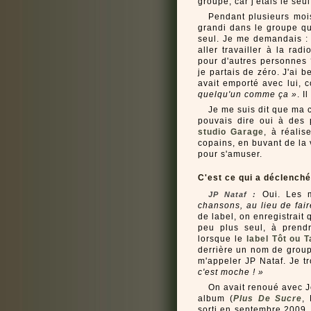
groupe, car j'étais le se
Pendant plusieurs mois,
grandi dans le groupe qu
seul. Je me demandais : q
aller travailler à la ra
pour d'autres personnes 
je partais de zéro. J'ai 
avait emporté avec lui,
quelqu'un comme ça »
. I
Je me suis dit que ma c
pouvais dire oui à des 
studio Garage
, à réali
copains, en buvant de la
pour s'amuser.
C'est ce qui a déclenché
Oui. Les m
JP Nataf :
chansons, au lieu de fair
de label, on enregistrait 
peu plus seul, à prendr
lorsque le
label Tôt ou T
derrière un nom de grou
m'appeler JP Nataf. Je tro
c'est moche ! »
On avait renoué avec Je
album (
Plus De Sucre
,
sorti en septembre 2009, i