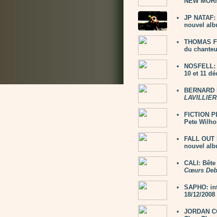
NEW MORNI
JP NATAF: 
nouvel alb
THOMAS FE
du chanteu
NOSFELL: 2
10 et 11 d
BERNARD L
LAVILLIER
FICTION PL
Pete Wilho
FALL OUT 
nouvel al
CALI: Bête
Cœurs Deb
SAPHO: in
18/12/2008
JORDAN CO