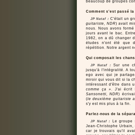
beaucoup de groupes com
Comment s'est passé la 
C'était un g
JP Nataf :
guitariste, NDR
) avait mi
nous. Nous avons formé
jours avant le bac. Entr
1982, on a dû changer de
études n'ont été que 
répétition. Notre argent n
Qui composait les chans
Sur une cha
JP Nataf :
jusqu'à l'intégralité. A t
ego avec qui je partag
miroir qui vous dit si la 
intéressant d'être dans 
comme ça »
. J'ai écri
Sansonetti, NDR
) écriva
(
le deuxième guitariste 
s'y est mis plus à la fin.
Parlez-nous de la sépar
Le groupe s
JP Nataf :
Jean-Christophe Urbain, 
car je trouvais qu'il av