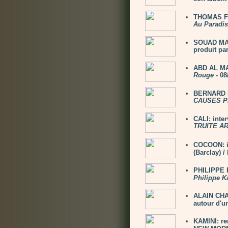
THOMAS FE
Au Paradis
SOUAD MAS
produit par
ABD AL MA
Rouge
- 08
BERNARD L
CAUSES P
CALI: inte
TRUITE A
COCOON: i
(Barclay) 
PHILIPPE K
Philippe K
ALAIN CHAM
autour d'un
KAMINI: re