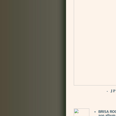
- J
BRISA ROCH
son album 