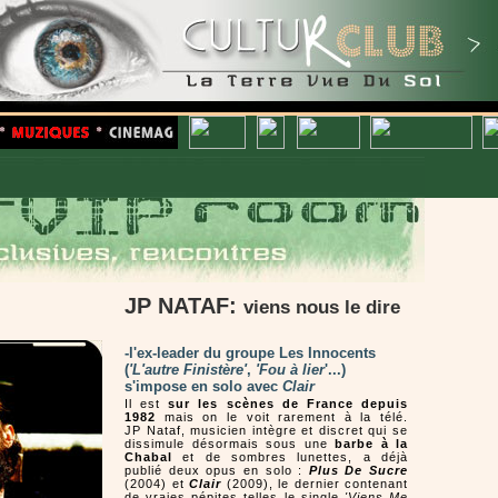
JP NATAF:
viens nous le dire
-l'ex-leader du groupe Les Innocents
(
'L'autre Finistère'
,
'Fou à lier
'...)
s'impose en solo avec
Clair
Il est
sur les scènes de France depuis
1982
mais on le voit rarement à la télé.
JP Nataf, musicien intègre et discret qui se
dissimule désormais sous une
barbe à la
Chabal
et de sombres lunettes, a déjà
publié deux opus en solo :
Plus De Sucre
(2004) et
Clair
(2009), le dernier contenant
de vraies pépites telles le single
'Viens Me