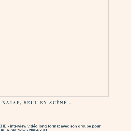
P NATAF, SEUL EN SCÈNE -
É - interview vidéo long format avec son groupe pour
All Right Now - 20/04/2011