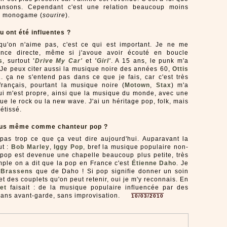
ansons. Cependant c'est une relation beaucoup moins
us monogame (
sourire
).
 ont été influentes ?
u'on n'aime pas, c'est ce qui est important. Je ne me
ence directe, même si j'avoue avoir écouté en boucle
s
, surtout
'
Drive My Car'
et
'Girl'
. A 15 ans, le punk m'a
 Je peux citer aussi la musique noire des années 60,
Ottis
... ça ne s'entend pas dans ce que je fais, car c'est très
 français, pourtant la musique noire (
Motown
,
Stax
) m'a
i m'est propre, ainsi que la musique du monde, avec une
que le rock ou la new wave. J'ai un héritage pop, folk, mais
étissé.
ous même comme chanteur pop ?
pas trop ce que ça veut dire aujourd'hui. Auparavant la
ut :
Bob Marley
,
Iggy Pop
, bref la musique populaire non-
a pop est devenue une chapelle beaucoup plus petite, très
mple on a dit que la pop en France c'est
Étienne Daho
. Je
e
Brassens
que de Daho ! Si pop signifie donner un soin
 et des couplets qu'on peut retenir, oui je m'y reconnais. En
et
faisait : de la musique populaire influencée par des
ans avant-garde, sans improvisation.
10/03/2010