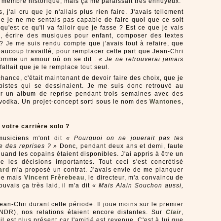
ul membre historique, mais ça me paraissait très ennuyeux.
 j'ai cru que je n'allais plus rien faire. J'avais tellement
e je ne me sentais pas capable de faire quoi que ce soit
u'est ce qu'il va falloir que je fasse ? Est ce que je vais
dio, écrire des musiques pour enfant, composer des textes
? Je me suis rendu compte que j'avais tout à refaire, que
beaucoup travaillé, pour remplacer cette part que Jean-Chri
 comme un amour où on se dit :
« Je ne retrouverai jamais
l fallait que je le remplace tout seul.
hance, c'était maintenant de devoir faire des choix, que je
pistes qui se dessinaient. Je me suis donc retrouvé au
ser un album de reprise pendant trois semaines avec des
 vodka. Un projet-concept sorti sous le nom des
Wantones
,
 votre carrière solo ?
usiciens m'ont dit
« Pourquoi on ne jouerait pas tes
e des reprises ? »
Donc, pendant deux ans et demi, faute
quand les copains étaient disponibles. J'ai appris à être un
e les décisions importantes. Tout ceci s'est concrétisé
ard
m'a proposé un contrat. J'avais envie de me planquer
pe mais
Vincent Frèrebeau
, le directeur, m'a convaincu de
uvais ça très laid, il m'a dit
« Mais Alain Souchon aussi,
an-Chri durant cette période. Il joue moins sur le premier
 NDR), nos relations étaient encore distantes. Sur
Clair
,
l est plus présent car l'amitié est revenue. C'est à lui que