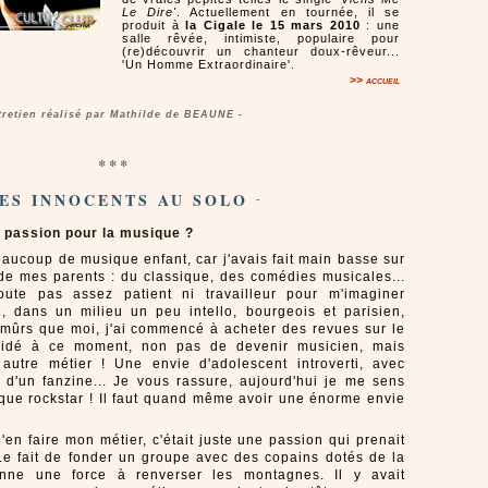
Le Dire'
. Actuellement en tournée, il se
produit à
la Cigale le 15 mars 2010
: une
salle rêvée, intimiste, populaire pour
(re)découvrir un chanteur doux-rêveur...
'Un Homme Extraordinaire'.
>> accueil
tretien réalisé par Mathilde de BEAUNE -
***
DES INNOCENTS AU SOLO
-
 passion pour la musique ?
aucoup de musique enfant, car j'avais fait main basse sur
 de mes parents : du classique, des comédies musicales...
oute pas assez patient ni travailleur pour m'imaginer
, dans un milieu un peu intello, bourgeois et parisien,
mûrs que moi, j'ai commencé à acheter des revues sur le
écidé à ce moment, non pas de devenir musicien, mais
 autre métier ! Une envie d'adolescent introverti, avec
, d'un fanzine... Je vous rassure, aujourd'hui je me sens
ue rockstar ! Il faut quand même avoir une énorme envie
'en faire mon métier, c'était juste une passion qui prenait
. Le fait de fonder un groupe avec des copains dotés de la
nne une force à renverser les montagnes. Il y avait