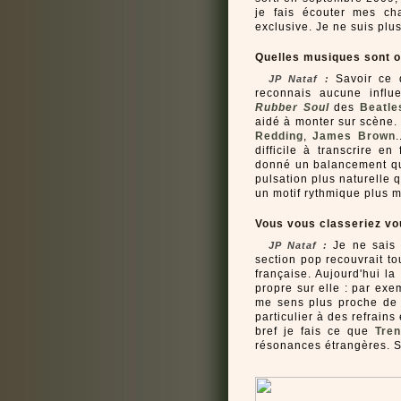
je fais écouter mes ch
exclusive. Je ne suis pl
Quelles musiques sont ou
Savoir ce q
JP Nataf :
reconnais aucune influ
Rubber Soul
des
Beatle
aidé à monter sur scène.
Redding
,
James Brown
difficile à transcrire en
donné un balancement qu
pulsation plus naturelle 
un motif rythmique plus m
Vous vous classeriez v
Je ne sais 
JP Nataf :
section pop recouvrait to
française. Aujourd'hui l
propre sur elle : par exe
me sens plus proche d
particulier à des refrains
bref je fais ce que
Tren
résonances étrangères. S