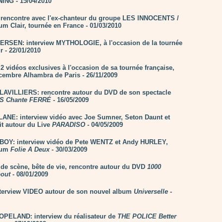
NG - 15/04/2010
rencontre avec l'ex-chanteur du groupe LES INNOCENTS /
um Clair, tournée en France - 01/03/2010
RSEN: interview MYTHOLOGIE, à l'occasion de la tournée
r - 22/01/2010
 vidéos exclusives à l'occasion de sa tournée française,
écembre Alhambra de Paris - 26/11/2009
AVILLIERS: rencontre autour du DVD de son spectacle
S Chante FERRÉ
- 16/05/2009
ANE: interview vidéo avec Joe Sumner, Seton Daunt et
it autour du Live
PARADISO
- 04/05/2009
BOY: interview vidéo de Pete WENTZ et Andy HURLEY,
bum
Folie A Deux
- 30/03/2009
 de scène, bête de vie, rencontre autour du DVD
1000
out
- 08/01/2009
terview VIDEO autour de son nouvel album
Universelle
-
PELAND: interview du réalisateur de
THE POLICE Better