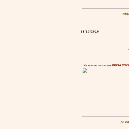
Wher
18/10/2010
>> session culturclub BRISA RO
All R