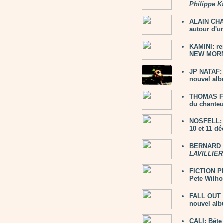
Philippe K
ALAIN CHAM
autour d'un
KAMINI: re
NEW MORNI
JP NATAF: 
nouvel alb
THOMAS FE
du chanteu
NOSFELL: 2
10 et 11 d
BERNARD L
LAVILLIER
FICTION PL
Pete Wilho
FALL OUT 
nouvel al
CALI: Bête