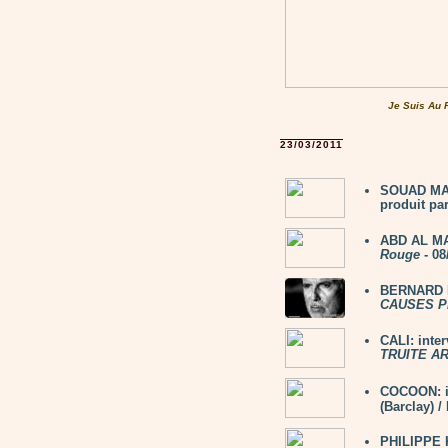
Je Suis Au 
23/03/2011
SOUAD MAS
produit par
ABD AL MA
Rouge
- 08
BERNARD L
CAUSES P
CALI: inte
TRUITE A
COCOON: i
(Barclay) 
PHILIPPE K