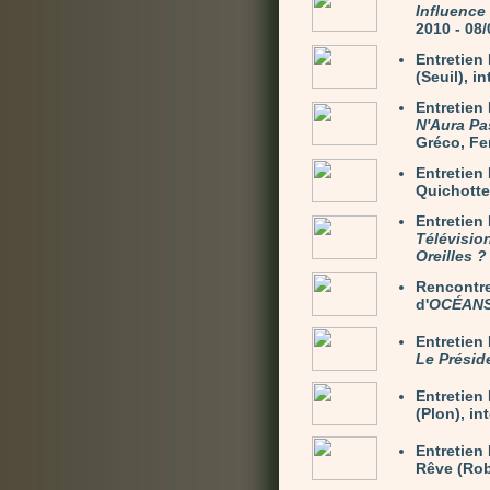
Influence
2010 - 08
Entretie
(Seuil), i
Entretien
N'Aura Pa
Gréco, Fer
Entretie
Quichotte)
Entretien
Télévisio
Oreilles ?
Rencontre
d'
OCÉAN
Entretie
Le Présid
Entretie
(Plon), in
Entretien
Rêve (Rob