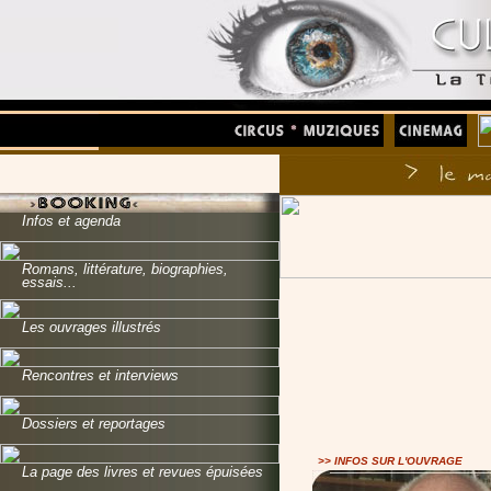
Infos et agenda
Romans, littérature, biographies,
essais...
Les ouvrages illustrés
Rencontres et interviews
Dossiers et reportages
>> INFOS SUR L'OUVRAGE
La page des livres et revues épuisées