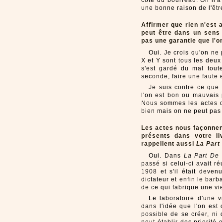
côté du bourreau. On n'a
une bonne raison de l'êtr
Affirmer que rien n'est 
peut être dans un sens 
pas une garantie que l'o
Oui. Je crois qu'on ne
X et Y sont tous les deu
s'est gardé du mal tout
seconde, faire une faute e
Je suis contre ce que 
l'on est bon ou mauvais 
Nous sommes les actes qu
bien mais on ne peut pas
Les actes nous façonnent
présents dans votre l
rappellent aussi
La Part
Oui. Dans
La Part De 
passé si celui-ci avait 
1908 et s'il était deven
dictateur et enfin le barb
de ce qui fabrique une vi
Le laboratoire d'une 
dans l'idée que l'on est
possible de se créer, ni