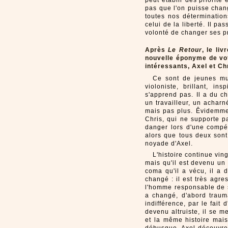
peut établir des priorité 
pas que l'on puisse chang
toutes nos déterminations
celui de la liberté. Il pa
volonté de changer ses pr
Après
Le Retour
, le li
nouvelle éponyme de vot
intéressants, Axel et Ch
Ce sont de jeunes mus
violoniste, brillant, in
s'apprend pas. Il a du 
un travailleur, un acharn
mais pas plus. Êvidemmen
Chris, qui ne supporte pa
danger lors d'une compéti
alors que tous deux sont
noyade d'Axel.
L'histoire continue vin
mais qu'il est devenu un 
coma qu'il a vécu, il a 
changé : il est très agres
l'homme responsable de se
a changé, d'abord trauma
indifférence, par le fait
devenu altruiste, il se 
et la même histoire mais 