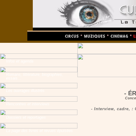
Infos et agenda
Romans, littérature, biographies,
essais...
Les ouvrages illustrés
- É
Conce
Rencontres et interviews
- Interview, cadre, 
Dossiers et reportages
La page des livres et revues épuisées