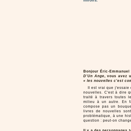
miroirs.
Bonjour Éric-Emmanuel 
D'Un Ange
, vous avez u
« les nouvelles c'est c
Il est vrai que j'essai
nouvelles. C'est à dire q
traité à travers toutes 
milieu à un autre. En f
compose pas un bouquet
livres de nouvelles so
problématique, à une his
question : peut-on chang
Il y a des personnages t