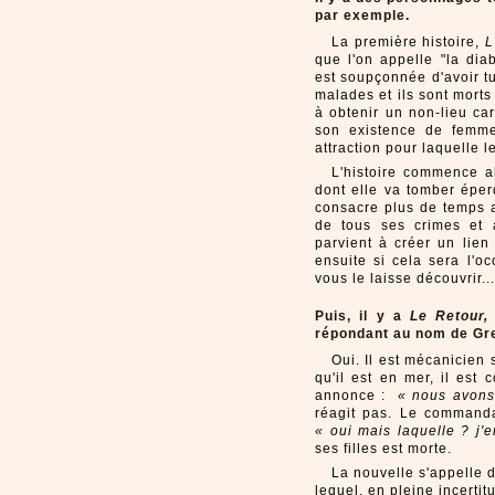
par exemple.
La première histoire,
L
que l'on appelle "la dia
est soupçonnée d'avoir tu
malades et ils sont mort
à obtenir un non-lieu ca
son existence de femme
attraction pour laquelle 
L'histoire commence al
dont elle va tomber éper
consacre plus de temps a
de tous ses crimes et 
parvient à créer un lien
ensuite si cela sera l'o
vous le laisse découvrir...
Puis, il y a
Le Retour,
répondant au nom de Gr
Oui. Il est mécanicien 
qu'il est en mer, il es
annonce :
« nous avons 
réagit pas. Le commanda
« oui mais laquelle ? j'e
ses filles est morte.
La nouvelle s'appelle
lequel, en pleine incerti