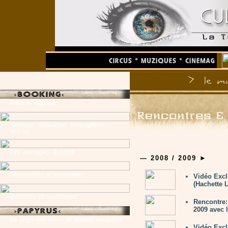
Infos et agenda
Romans, littérature, biographies,
essais...
Les ouvrages illustrés
—
2008 / 2009
►
Rencontres et interviews
Vidéo Exc
(Hachette L
Dossiers et reportages
Rencontre
2009 avec 
La page des livres et revues épuisées
Vidéo Excl