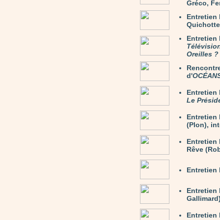
Gréco, Fer
Entretie
Quichotte)
Entretien
Télévisio
Oreilles ?
Rencontre
d'
OCÉAN
Entretie
Le Présid
Entretie
(Plon), in
Entretien
Rêve (Rob
Entretien
Entretien
Gallimard)
Entretien