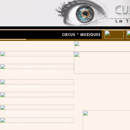
Infos et agenda
Romans, littérature, biographies,
essais...
Les ouvrages illustrés
Rencontres et interviews
Dossiers et reportages
La page des livres et revues épuisées