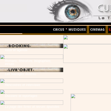
Infos et agenda
Romans, littérature, biographies,
essais...
Les ouvrages illustrés
Rencontres et interviews
Dossiers et reportages
La page des livres et revues épuisées