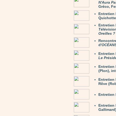
N'Aura Pa
Gréco, Fer
Entretie
Quichotte)
Entretien
Télévisio
Oreilles ?
Rencontre
d'
OCÉAN
Entretie
Le Présid
Entretie
(Plon), in
Entretien
Rêve (Rob
Entretien
Entretien
Gallimard)