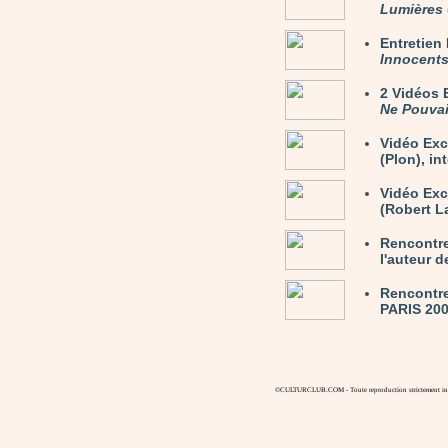
Lumières
Entretie
Innocent
2 Vidéos
Ne Pouvai
Vidéo Exc
(Plon), in
Vidéo Ex
(Robert La
Rencontre
l'auteur 
Rencontre
PARIS 200
©CULTURCLUB.COM - Toute reproduction strictement inte