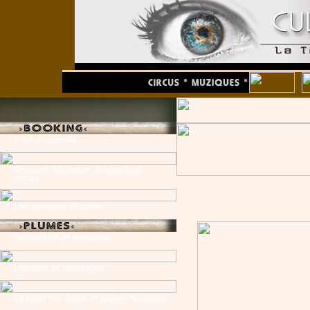
Infos et agenda
Romans, littérature, biographies,
essais...
Les ouvrages illustrés
Rencontres et interviews
Dossiers et reportages
La page des livres et revues épuisées