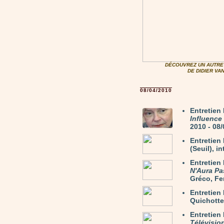
DÉCOUVREZ UN AUTRE 
DE DIDIER V
08/04/2010
Entretie
Influence
2010 - 08
Entretie
(Seuil), i
Entretien
N'Aura Pa
Gréco, Fer
Entretie
Quichotte)
Entretien
Télévisio