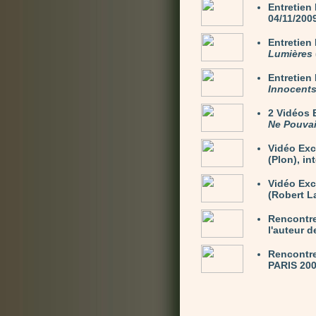
Entretien
04/11/200
Entretie
Lumières
Entretie
Innocent
2 Vidéos
Ne Pouvai
Vidéo Exc
(Plon), in
Vidéo Ex
(Robert La
Rencontre
l'auteur 
Rencontre
PARIS 200