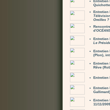
Entretie
Quichotte)
Entretien
Télévisio
Oreilles ?
Rencontre
d'
OCÉAN
Entretie
Le Présid
Entretie
(Plon), in
Entretien
Rêve (Rob
Entretien
Entretien
Gallimard)
Entretien
11/11/200