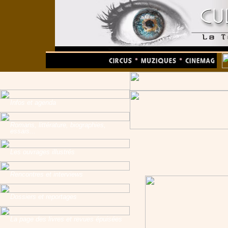
Infos et agenda
Romans, littérature, biographies,
essais...
Les ouvrages illustrés
Rencontres et interviews
Dossiers et reportages
La page des livres et revues épuisées