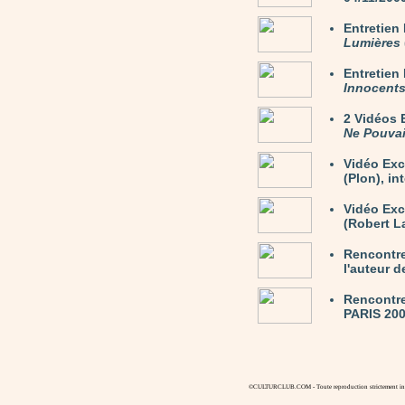
Entretie
Lumières
Entretie
Innocent
2 Vidéos
Ne Pouvai
Vidéo Exc
(Plon), in
Vidéo Ex
(Robert La
Rencontre
l'auteur 
Rencontre
PARIS 200
©CULTURCLUB.COM - Toute reproduction strictement inte