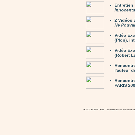
Entretie
Innocent
2 Vidéos
Ne Pouvai
Vidéo Exc
(Plon), in
Vidéo Ex
(Robert La
Rencontre
l'auteur 
Rencontre
PARIS 200
©CULTURCLUB.COM - Toute reproduction strictement inte