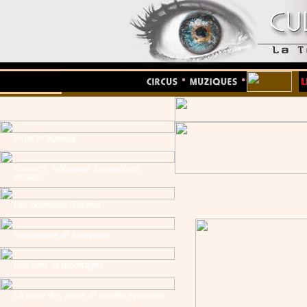
Infos et agenda
Romans, littérature, biographies,
essais...
Les ouvrages illustrés
Rencontres et interviews
Dossiers et reportages
La page des livres et revues épuisées