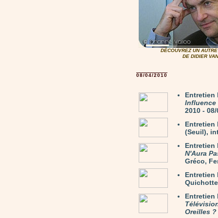
DÉCOUVREZ UN AUTRE 
DE DIDIER V
08/04/2010
Entretie
Influence
2010 - 08
Entretie
(Seuil), i
Entretien
N'Aura Pa
Gréco, Fer
Entretie
Quichotte)
Entretien
Télévisio
Oreilles ?