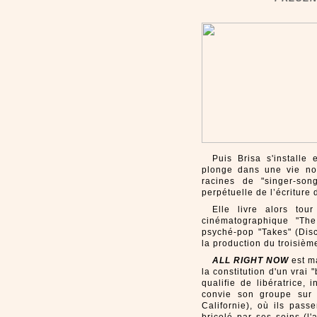
Puis Brisa s'installe
plonge dans une vie no
racines de "singer-son
perpétuelle de l’écriture 
Elle livre alors tou
cinématographique "The
psyché-pop "Takes" (Disc
la production du troisième
ALL RIGHT NOW
est ma
la constitution d'un vrai
qualifie de libératrice,
convie son groupe sur l
Californie), où ils pa