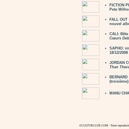
FICTION PL
Pete Wilho
FALL OUT 
nouvel al
CALI: Bête
Cœurs Deb
SAPHO: in
18/12/2008
JORDAN CO
Than Ther
BERNARD LA
(troisième)
MANU CHA
©CULTURCLUB.COM - Toute reproduction s