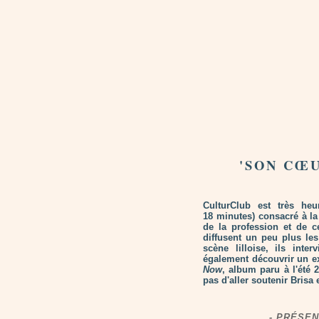
'SON CŒ
CulturClub est très he
18 minutes) consacré à la
de la profession et de c
diffusent un peu plus le
scène lilloise, ils inte
également découvrir un e
Now
, album paru à l'été
pas d'aller soutenir Brisa
- PRÉSEN