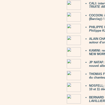
CALI: inte
TRUITE A
COCOON: i
(Barclay) 
PHILIPPE K
Philippe K
ALAIN CHAM
autour d'un
KAMINI: re
NEW MORNI
JP NATAF: 
nouvel alb
THOMAS FE
du chanteu
NOSFELL: 2
10 et 11 d
BERNARD L
LAVILLIER