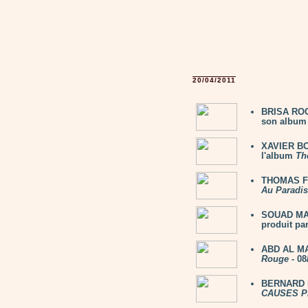
20/04/2011
BRISA ROCH
son album 
XAVIER BOY
l'album
Th
THOMAS FE
Au Paradis
SOUAD MAS
produit par
ABD AL MA
Rouge
- 08
BERNARD L
CAUSES P