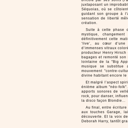
bricolé par ses soins (l'
juxtaposant un improbable
Séquoias, où se côtoient
guidant son groupe à l
sensation de liberté mê
création.
Suite à cette phase d
mystique, changement
définitivement cette mat
‘live’, au cœur d’une
d’immenses vitraux coloré
producteur Henry Hirsch 
bagages et remonté son s
lointaine de la "Big App
musique se substitue 
mouvement "contre-cultur
divine habitant encore le
Et malgré l’aspect spir
énième album "néo-folk".
apports sonores de vell
rock, pour danser, influ
la disco façon Blondie…
Au final, entre écritur
aux touches Garage, lais
découverte. Et la voix d
Deborah Harry, tantôt gra