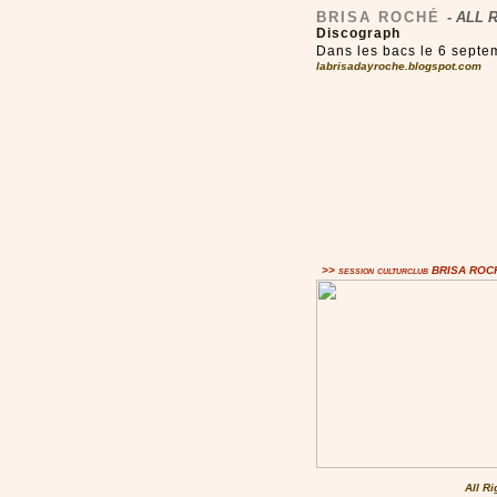
BRISA ROCHÉ
-
ALL 
Discograph
Dans les bacs le 6 sept
labrisadayroche.blogspot.com
>> session culturclub BRISA RO
All R