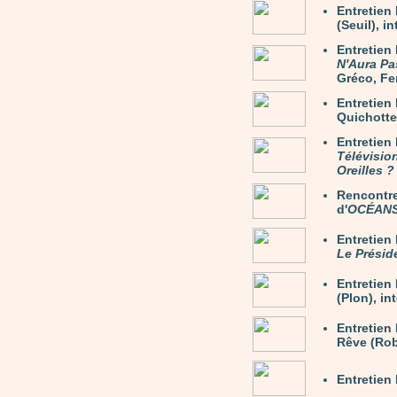
Entretie
(Seuil), i
Entretien
N'Aura Pa
Gréco, Fer
Entretie
Quichotte)
Entretien
Télévisio
Oreilles ?
Rencontre
d'
OCÉAN
Entretie
Le Présid
Entretie
(Plon), in
Entretien
Rêve (Rob
Entretien