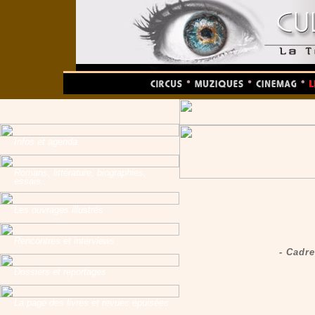
Infos et agenda
Romans, littérature, biographies,
essais...
Les ouvrages illustrés
Rencontres et interviews
- Cadr
Dossiers et reportages
La page des livres et revues épuisées