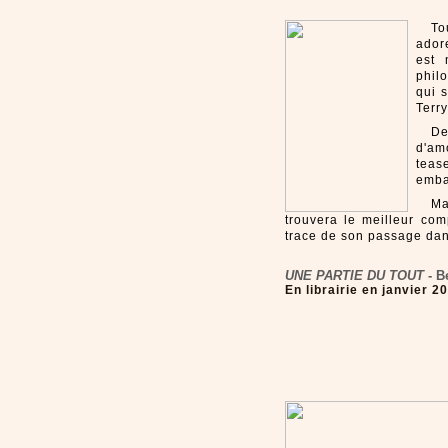
To
ador
est 
phil
qui s
Terr
De
d'am
teas
emba
Ma
trouvera le meilleur com
trace de son passage dan
UNE PARTIE DU TOUT
- B
En librairie en janvier 2