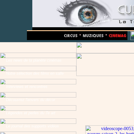
Les news de la planète cinémas
Notre sélection des films en salle
Interviews et rencontres
Découvrez l'envers du décor
Légendes et perles du 7e art
Le journal des supports vidéos