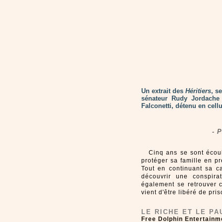
Un extrait des
Héritiers
, s
sénateur Rudy Jordache 
Falconetti, détenu en cell
- 
Cinq ans se sont écou
protéger sa famille en p
Tout en continuant sa ca
découvrir une conspira
également se retrouver c
vient d'être libéré de pri
LE RICHE ET LE PA
Free Dolphin Entertainm