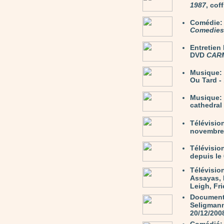
1987
, cof
Comédie
Comedies 
Entretie
DVD
CAR
Musique:
Ou Tard -
Musique:
cathedral
Télévisio
novembre 
Télévisio
depuis le 
Télévisio
Assayas, 
Leigh, Fri
Document
Seligmann 
20/12/200