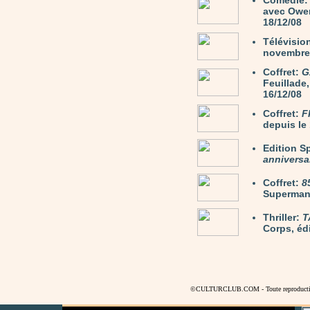
Comédié
avec Owen
18/12/08
Télévisio
novembre 
Coffret:
G
Feuillade,
16/12/08
Coffret:
F
depuis le 
Edition S
anniversa
Coffret:
8
Superman.
Thriller:
T
Corps, éd
©CULTURCLUB.COM - Toute reproduction s