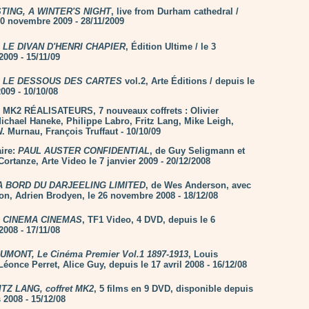
STING, A WINTER'S NIGHT
, live from Durham cathedral /
30 novembre 2009 - 28/11/2009
:
LE DIVAN D'HENRI CHAPIER
, Édition Ultime / le 3
009 - 15/11/09
:
LE DESSOUS DES CARTES
vol.2, Arte Éditions / depuis le
009 - 10/10/08
: MK2 RÉALISATEURS, 7 nouveaux coffrets : Olivier
ichael Haneke, Philippe Labro, Fritz Lang, Mike Leigh,
. Murnau, François Truffaut - 10/10/09
ire:
PAUL AUSTER CONFIDENTIAL
, de Guy Seligmann et
ortanze, Arte Video le 7 janvier 2009 - 20/12/2008
A BORD DU DARJEELING LIMITED
, de Wes Anderson, avec
n, Adrien Brodyen, le 26 novembre 2008 - 18/12/08
:
CINEMA CINEMAS
, TF1 Video, 4 DVD, depuis le 6
008 - 17/11/08
UMONT, Le Cinéma Premier Vol.1 1897-1913
, Louis
Léonce Perret, Alice Guy, depuis le 17 avril 2008 - 16/12/08
ITZ LANG, coffret MK2
, 5 films en 9 DVD, disponible depuis
 2008 - 15/12/08