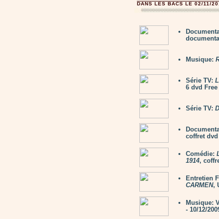
DANS LES BACS LE 02/11/20
Documenta
documentai
Musique:
Série TV:
L
6 dvd Free
Série TV:
Documenta
coffret dv
Comédie:
1914
, coff
Entretien
CARMEN
,
Musique:
- 10/12/200