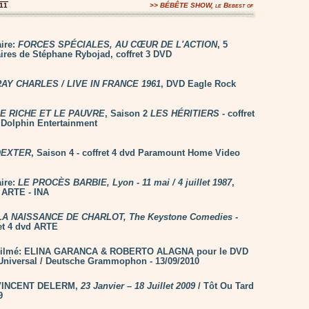
11
>>
BÉBÊTE SHOW, le Bebest of
ire:
FORCES SPÉCIALES, AU CŒUR DE L'ACTION
, 5
res de Stéphane Rybojad, coffret 3 DVD
RAY CHARLES / LIVE IN FRANCE 1961
, DVD Eagle Rock
E RICHE ET LE PAUVRE
, Saison 2
LES HÉRITIERS
- coffret
 Dolphin Entertainment
DEXTER
, Saison 4 - coffret 4 dvd Paramount Home Video
ire:
LE PROCÈS BARBIE, Lyon - 11 mai / 4 juillet 1987
,
d ARTE - INA
LA NAISSANCE DE CHARLOT, The Keystone Comedies -
ret 4 dvd ARTE
 Filmé: ELINA GARANCA & ROBERTO ALAGNA pour le DVD
 Universal / Deutsche Grammophon - 13/09/2010
 VINCENT DELERM,
23 Janvier – 18 Juillet 2009
/ Tôt Ou Tard
9