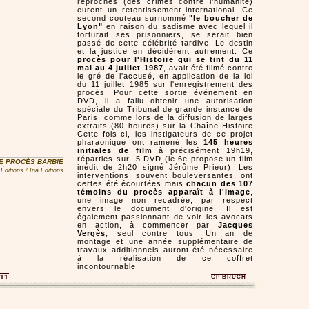
reprochés (des crimes contre l'humanité)
eurent un retentissement international. Ce
second couteau surnommé
"le boucher de
Lyon"
en raison du sadisme avec lequel il
torturait ses prisonniers, se serait bien
passé de cette célébrité tardive. Le destin
et la justice en décidèrent autrement. Ce
procès pour l'Histoire qui se tint du 11
mai au 4 juillet 1987
, avait été filmé contre
le gré de l'accusé, en application de la loi
du 11 juillet 1985 sur l'enregistrement des
procès. Pour cette sortie événement en
DVD, il a fallu obtenir une autorisation
spéciale du Tribunal de grande instance de
Paris, comme lors de la diffusion de larges
extraits (80 heures) sur la Chaîne Histoire
Cette fois-ci, les instigateurs de ce projet
pharaonique ont ramené les
145 heures
initiales de film
à précisément 19h19,
réparties sur 5 DVD (le 6e propose un film
E PROCÈS BARBIE
inédit de 2h20 signé Jérôme Prieur). Les
 Éditions / Ina Éditions
interventions, souvent bouleversantes, ont
certes été écourtées mais
chacun des 107
témoins du procès apparaît à l'image
,
une image non recadrée, par respect
envers le document d'origine. Il est
également passionnant de voir les avocats
en action, à commencer par
Jacques
Vergès
, seul contre tous. Un an de
montage et une année supplémentaire de
travaux additionnels auront été nécessaire
à la réalisation de ce coffret
incontournable.
11
GP BRUCH