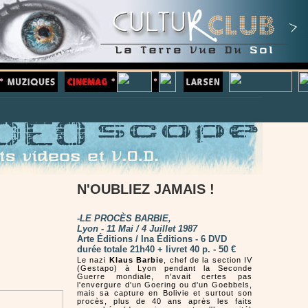
N'OUBLIEZ JAMAIS !
-
LE PROCÈS BARBIE,
Lyon - 11 Mai / 4 Juillet 1987
Arte Éditions / Ina Éditions - 6 DVD
durée totale 21h40 + livret 40 p. - 50 €
Le nazi
Klaus Barbie
, chef de la section IV
(Gestapo) à Lyon pendant la Seconde
Guerre mondiale, n'avait certes pas
l'envergure d'un Goering ou d'un Goebbels,
mais sa capture en Bolivie et surtout son
procès, plus de 40 ans après les faits