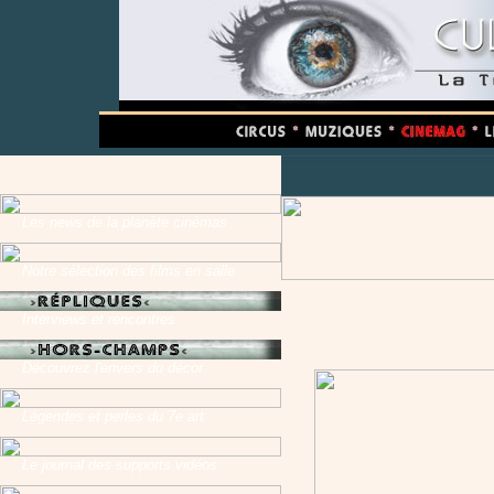
Les news de la planète cinémas
Notre sélection des films en salle
Interviews et rencontres
Découvrez l'envers du décor
Légendes et perles du 7e art
Le journal des supports vidéos