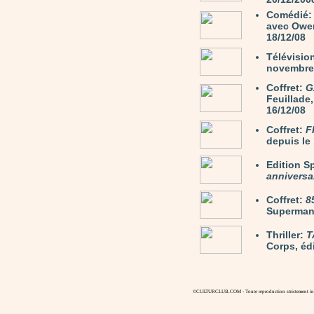
Comédié
avec Owen
18/12/08
Télévisio
novembre 
Coffret:
G
Feuillade,
16/12/08
Coffret:
F
depuis le 
Edition S
anniversa
Coffret:
8
Superman.
Thriller:
T
Corps, éd
©CULTURCLUB.COM - Toute reproduction strictement inte