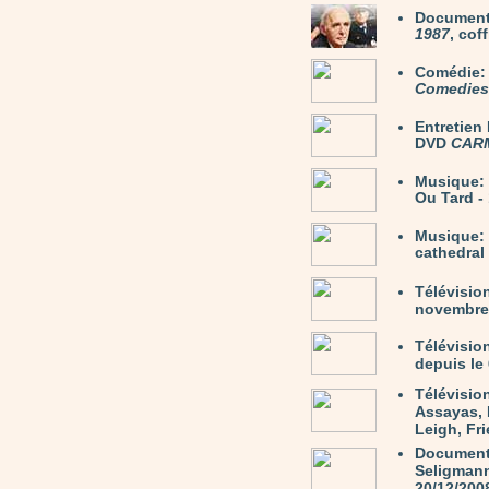
Document
1987
, cof
Comédie
Comedies 
Entretie
DVD
CAR
Musique:
Ou Tard -
Musique:
cathedral
Télévisio
novembre 
Télévisio
depuis le 
Télévisio
Assayas, 
Leigh, Fri
Document
Seligmann 
20/12/200