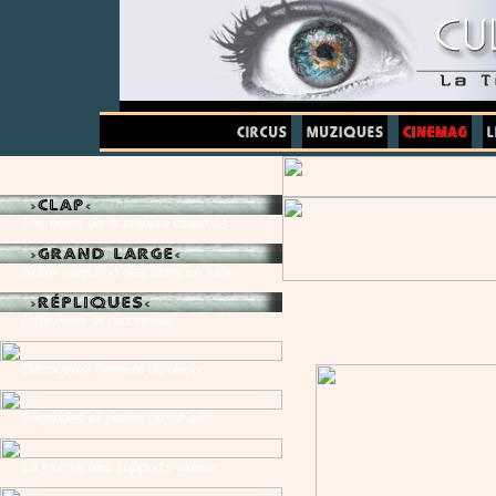
Les news de la planète cinémas
Notre sélection des films en salle
Interviews et rencontres
Découvrez l'envers du décor
Légendes et perles du 7e art
Le journal des supports vidéos