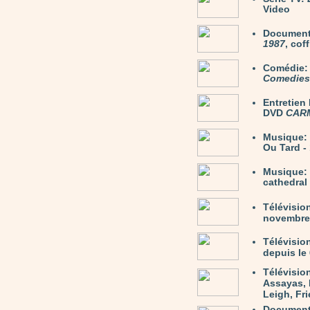
Video
Document
1987
, cof
Comédie
Comedies 
Entretie
DVD
CAR
Musique:
Ou Tard -
Musique:
cathedral
Télévisio
novembre 
Télévisio
depuis le 
Télévisio
Assayas, 
Leigh, Fri
Document