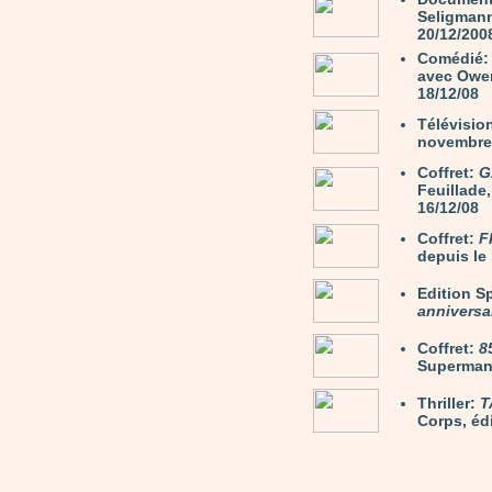
Seligmann 
20/12/200
Comédié
avec Owen
18/12/08
Télévisio
novembre 
Coffret:
G
Feuillade,
16/12/08
Coffret:
F
depuis le 
Edition S
anniversa
Coffret:
8
Superman.
Thriller:
T
Corps, éd