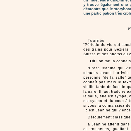
un muet entre Chaplin et 
y trouve également une p
démontre que le storyboar
une participation très cib
- 
Tournée
“Période de vie qui cons
des trains pour Béziers,
Suisse et des photos du c
. Où l’on fait la conna
“C’est Jeanine qui vi
minutes avant l’arrivée
personne “de la salle” q
connaît pas mais le text
vieille tante de famille 
la gare. Il faut traduire
la salle, elle est sympa,
est sympa et du coup à t
si vous la connaissiez dé
: c’est Jeanine qui viend
Déroulement classique 
a Jeanine attend dans l
et trompettes, guettant