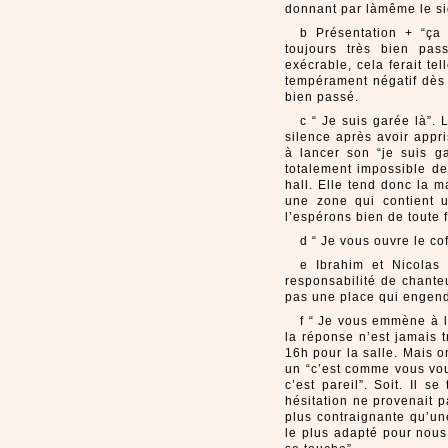
donnant par làmême le si
b Présentation + “ça
toujours très bien pa
exécrable, cela ferait te
tempérament négatif dès 
bien passé.
c “ Je suis garée là”.
silence après avoir appr
à lancer son “je suis g
totalement impossible de
hall. Elle tend donc la m
une zone qui contient 
l’espérons bien de toute 
d “ Je vous ouvre le cof
e Ibrahim et Nicolas 
responsabilité de chante
pas une place qui engendr
f “ Je vous emmène à la
la réponse n’est jamais t
16h pour la salle. Mais 
un “c’est comme vous vou
c’est pareil”. Soit. Il s
hésitation ne provenait 
plus contraignante qu’un
le plus adapté pour nous.