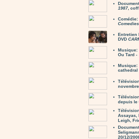
Document
1987
, cof
Comédie
Comedies 
Entretie
DVD
CAR
Musique:
Ou Tard -
Musique:
cathedral
Télévisio
novembre 
Télévisio
depuis le 
Télévisio
Assayas, 
Leigh, Fri
Document
Seligmann 
20/12/200