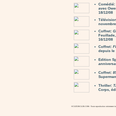
Comédié
avec Owen
18/12/08
Télévisio
novembre 
Coffret:
G
Feuillade,
16/12/08
Coffret:
F
depuis le 
Edition S
anniversa
Coffret:
8
Superman.
Thriller:
T
Corps, éd
©CULTURCLUB.COM - Toute reproduction strictement inte