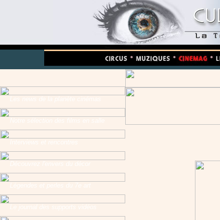
Les news de la planète cinémas
Notre sélection des films en salle
Interviews et rencontres
Découvrez l'envers du décor
Légendes et perles du 7e art
Le journal des supports vidéos