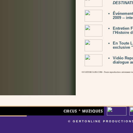
DESTINATI
Êvénement
2009 -- int
Entretien
l'Histoire 
En Toute L
exclusive 
Vidéo Repo
dialogue a
©CULTURCLUB.COM - Toute reproduction strictement inte
© GERTONLINE PRODUCTION