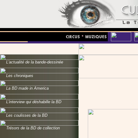
L'actualité de la bande-dessinée
Les chroniques
La BD made in America
L'interview qui déshabille la BD
Les coulisses de la BD
Trésors de la BD de collection