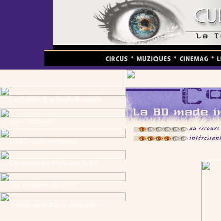
L'actualité de la bande-dessinée
Les chroniques
La BD made in America
L'interview qui déshabille la BD
Les coulisses de la BD
Trésors de la BD de collection