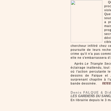
Q
pro
viol
Quel
sous
a p
mai
pro
secr
dév
cib
chercheur infiltré chez c
poursuite de leurs reche
crime qu'il n'a pas commi
elle ne s'embarrassera d
Après
Le Triangle Sec
éclairage inattendu, tou
où l'action percutante le
dessins de Falque et 
surprenant chapitre à l
bande dessinée.
06/04
Denis FALQUE & Di
LES GARDIENS DU SANG,
En librairie depuis le 3 