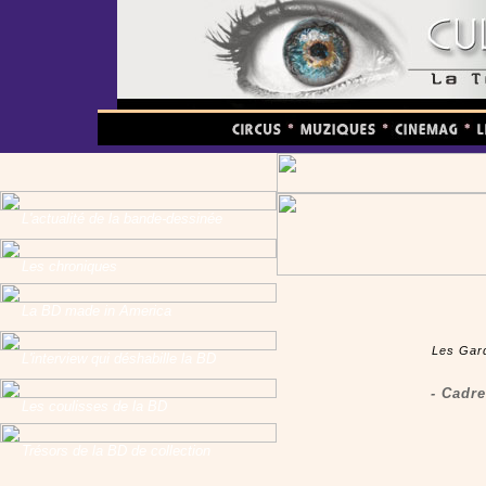
L'actualité de la bande-dessinée
Les chroniques
La BD made in America
Les Gard
L'interview qui déshabille la BD
- Cadr
Les coulisses de la BD
Trésors de la BD de collection