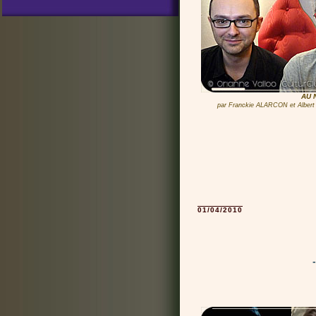
AU 
par Franckie ALARCON et Alber
01/04/2010