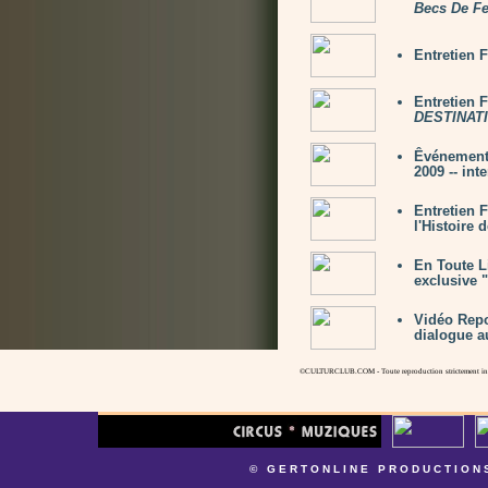
Becs De F
Entretien
Entretien 
DESTINATI
Êvénement
2009 -- int
Entretien
l'Histoire 
En Toute L
exclusive 
Vidéo Repo
dialogue a
©CULTURCLUB.COM - Toute reproduction strictement inte
© GERTONLINE PRODUCTION