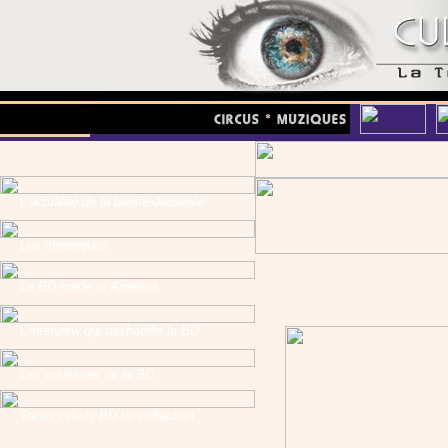
L'actualité de la bande-dessinée
Les chroniques
La BD made in America
L'interview qui déshabille la BD
Les coulisses de la BD
Trésors de la BD de collection