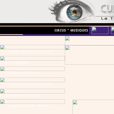
L'actualité de la bande-dessinée
Les chroniques
La BD made in America
L'interview qui déshabille la BD
Les coulisses de la BD
Trésors de la BD de collection