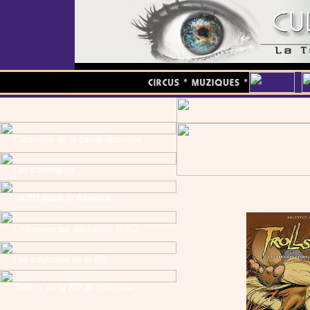
L'actualité de la bande-dessinée
Les chroniques
La BD made in America
L'interview qui déshabille la BD
Les coulisses de la BD
Trésors de la BD de collection