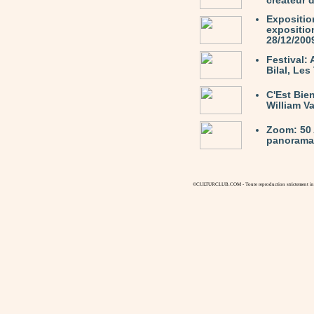
créateur 
Expositio
expositio
28/12/200
Festival:
Bilal, Le
C'Est Bie
William V
Zoom: 50 
panorama 
©CULTURCLUB.COM - Toute reproduction strictement inte