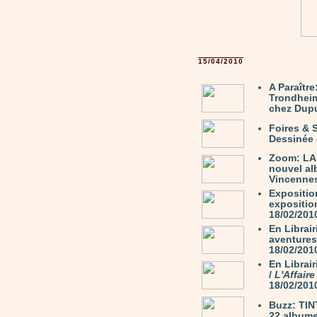
15/04/2010
A Paraîtr
Trondhei
chez Dupu
Foires & 
Dessinée 
Zoom: LA
nouvel al
Vincennes,
Expositio
exposition
18/02/201
En Librair
aventures
18/02/201
En Librai
/
L'Affair
18/02/201
Buzz: TIN
22 albums