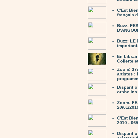
C'Est Bie
français 
Buzz: FE
D'ANGOULÊ
Buzz: LE
important
En Librair
Collette e
Zoom: 37
artistes :
programme
Dispariti
orphelins
Zoom: FE
20/01/201
C'Est Bie
2010 - 06
Dispariti