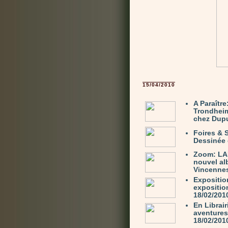
15/04/2010
A Paraîtr
Trondhei
chez Dupu
Foires & 
Dessinée 
Zoom: LA
nouvel al
Vincennes,
Expositio
exposition
18/02/201
En Librair
aventures
18/02/201