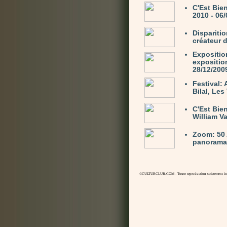
C'Est Bie
2010 - 06
Dispariti
créateur 
Expositio
expositio
28/12/200
Festival:
Bilal, Le
C'Est Bie
William V
Zoom: 50 
panorama 
©CULTURCLUB.COM - Toute reproduction strictement inte