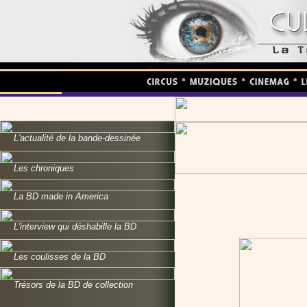
L'actualité de la bande-dessinée
Les chroniques
La BD made in America
L'interview qui déshabille la BD
Les coulisses de la BD
Trésors de la BD de collection