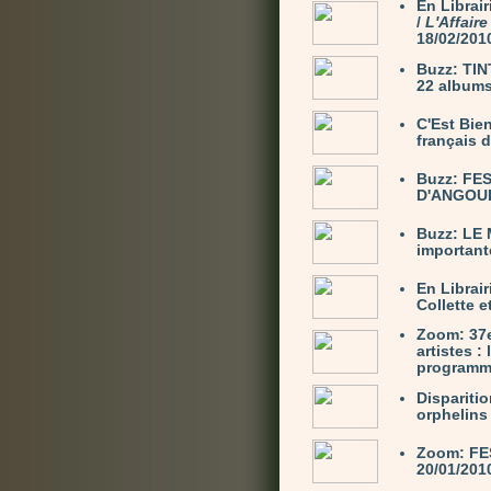
En Librai
/
L'Affair
18/02/201
Buzz: TIN
22 albums
C'Est Bie
français 
Buzz: FE
D'ANGOULÊ
Buzz: LE
important
En Librair
Collette e
Zoom: 37
artistes :
programme
Dispariti
orphelins
Zoom: FE
20/01/201