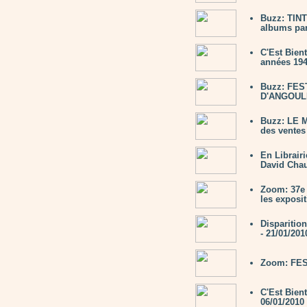
Buzz: TINT
albums par
C'Est Bien
années 194
Buzz: FE
D'ANGOULÊM
Buzz: LE 
des ventes
En Librair
David Chau
Zoom: 37e 
les exposi
Disparitio
- 21/01/201
Zoom: FES
C'Est Bien
06/01/2010