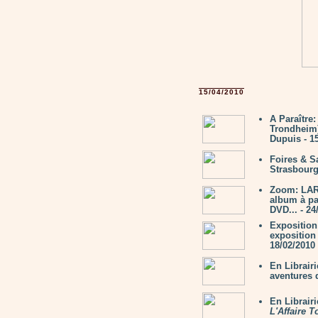
15/04/2010
A Paraître
Trondheim
Dupuis - 1
Foires & S
Strasbourg
Zoom: LAR
album à pa
DVD... - 24
Expositio
exposition 
18/02/2010
En Librair
aventures 
En Librair
L'Affaire 