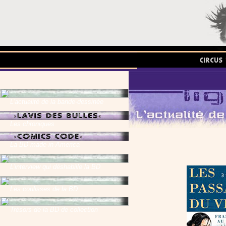
L'actualité de la bande-dessinée
Les chroniques
La BD made in America
L'interview qui déshabille la BD
Les coulisses de la BD
Trésors de la BD de collection