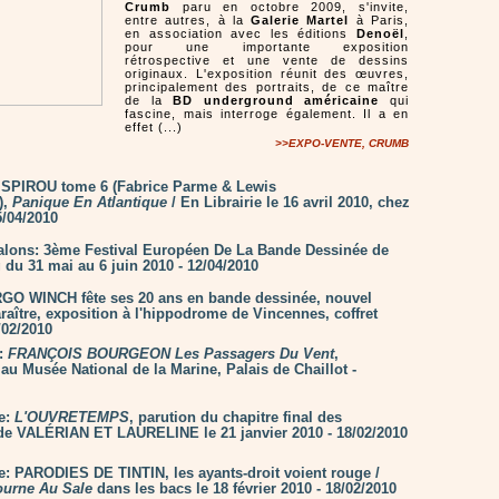
Crumb
paru en octobre 2009, s'invite,
entre autres, à la
Galerie Martel
à Paris,
en association avec les éditions
Denoël
,
pour une importante exposition
rétrospective et une vente de dessins
originaux. L'exposition réunit des œuvres,
principalement des portraits, de ce maître
de la
BD underground américaine
qui
fascine, mais interroge également. Il a en
effet (...)
>>EXPO-VENTE, CRUMB
: SPIROU tome 6 (Fabrice Parme & Lewis
),
Panique En Atlantique
/ En Librairie le 16 avril 2010, chez
5/04/2010
alons: 3ème Festival Européen De La Bande Dessinée de
 du 31 mai au 6 juin 2010 - 12/04/2010
GO WINCH fête ses 20 ans en bande dessinée, nouvel
raître, exposition à l'hippodrome de Vincennes, coffret
/02/2010
n:
FRANÇOIS BOURGEON Les Passagers Du Vent
,
au Musée National de la Marine, Palais de Chaillot -
ie:
L'OUVRETEMPS
, parution du chapitre final des
de VALÉRIAN ET LAURELINE le 21 janvier 2010 - 18/02/2010
ie: PARODIES DE TINTIN, les ayants-droit voient rouge /
Tourne Au Sale
dans les bacs le 18 février 2010 - 18/02/2010