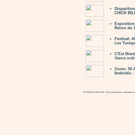
Disparitio
CHICK BILL
Expositio
Reims du 1
Festival: 
Les Tuniqu
C'Est Bien
Vance scén
Zoom: 50 A
festivités 
©CULTURCLUB.COM - Toute reproduction strictement inte