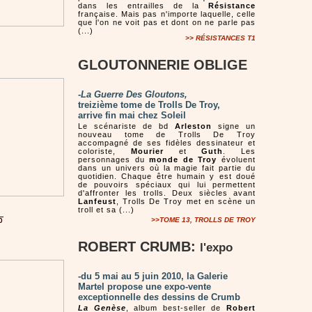
dans les entrailles de la
Résistance
française. Mais pas n'importe laquelle, celle
que l'on ne voit pas et dont on ne parle pas
(...)
>> RÉSISTANCES T1
GLOUTONNERIE OBLIGE
-
La Guerre Des Gloutons,
treizième tome de Trolls De Troy,
arrive fin mai chez Soleil
Le scénariste de bd
Arleston
signe un
nouveau tome de Trolls De Troy
accompagné de ses fidèles dessinateur et
coloriste,
Mourier
et
Guth
. Les
personnages du
monde de Troy
évoluent
dans un univers où la magie fait partie du
quotidien. Chaque être humain y est doué
de pouvoirs spéciaux qui lui permettent
d'affronter les trolls. Deux siècles avant
Lanfeust
, Trolls De Troy met en scène un
troll et sa (...)
>>TOME 13, TROLLS DE TROY
0
ROBERT CRUMB:
l'expo
-du 5 mai au 5 juin 2010, la Galerie
Martel propose une expo-vente
exceptionnelle de
s
dessins de Crumb
La Genèse
, album best-seller de
Robert