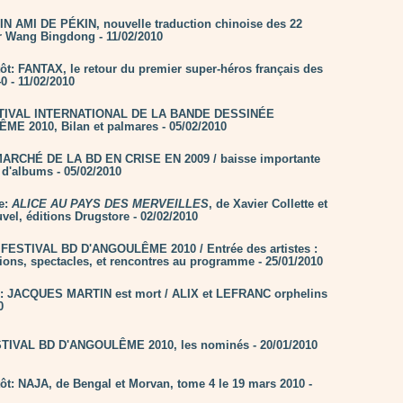
IN AMI DE PÉKIN, nouvelle traduction chinoise des 22
 Wang Bingdong - 11/02/2010
tôt: FANTAX, le retour du premier super-héros français des
0 - 11/02/2010
STIVAL INTERNATIONAL DE LA BANDE DESSINÉE
E 2010, Bilan et palmares - 05/02/2010
MARCHÉ DE LA BD EN CRISE EN 2009 / baisse importante
 d'albums - 05/02/2010
ie:
ALICE AU PAYS DES MERVEILLES
, de Xavier Collette et
vel, éditions Drugstore - 02/02/2010
FESTIVAL BD D'ANGOULÊME 2010 / Entrée des artistes :
tions, spectacles, et rencontres au programme - 25/01/2010
n: JACQUES MARTIN est mort / ALIX et LEFRANC orphelins
0
TIVAL BD D'ANGOULÊME 2010, les nominés - 20/01/2010
tôt: NAJA, de Bengal et Morvan, tome 4 le 19 mars 2010 -