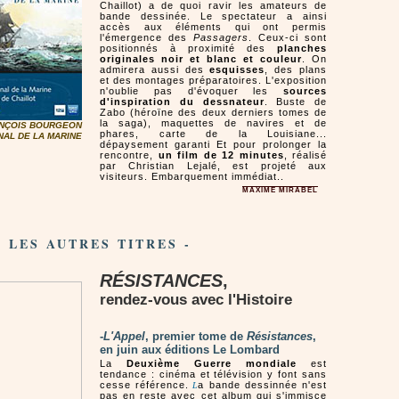
Chaillot) a de quoi ravir les amateurs de
bande dessinée. Le spectateur a ainsi
accès aux éléments qui ont permis
l'émergence des
Passagers
. Ceux-ci sont
positionnés à proximité des
planches
originales noir et blanc et couleur
. On
admirera aussi des
esquisses
, des plans
et des montages préparatoires. L'exposition
n'oublie pas d'évoquer les
sources
d'inspiration du dessnateur
. Buste de
Zabo (héroïne des deux derniers tomes de
la saga), maquettes de navires et de
ANÇOIS BOURGEON
phares, carte de la Louisiane...
NAL DE LA MARINE
dépaysement garanti Et pour prolonger la
rencontre,
un film de 12 minutes
, réalisé
par Christian Lejalé, est projeté aux
visiteurs. Embarquement immédiat..
MAXIME MIRABEL
- LES AUTRES TITRES -
RÉSISTANCES
,
rendez-vous avec l'Histoire
-
L'Appel
, premier tome de
Résistances
,
en juin aux éditions Le Lombard
La
Deuxième Guerre mondiale
est
tendance : cinéma et télévision y font sans
cesse référence.
a bande dessinnée n'est
L
pas en reste avec cet album qui s'immisce