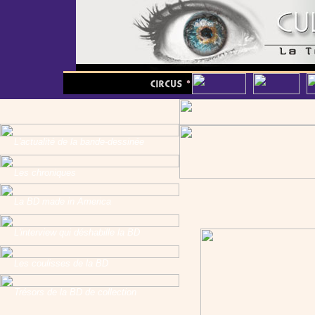
L'actualité de la bande-dessinée
Les chroniques
La BD made in America
L'interview qui déshabille la BD
Les coulisses de la BD
Trésors de la BD de collection