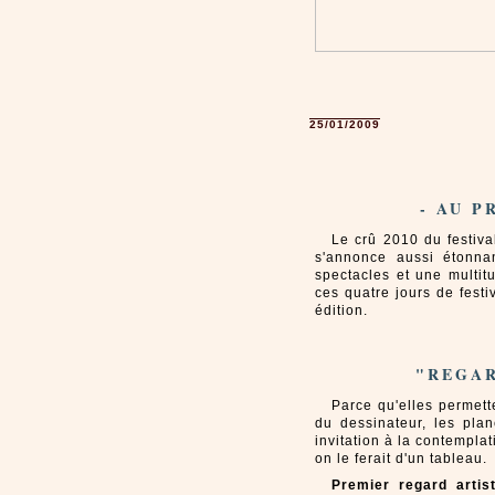
25/01/2009
- AU P
Le crû 2010 du festiva
s'annonce aussi étonna
spectacles et une multit
ces quatre jours de fest
édition.
"REGAR
Parce qu'elles permette
du dessinateur, les pl
invitation à la contempl
on le ferait d'un tableau.
Premier regard artis