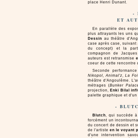
place Henri Dunant.
-
ET AUT
En parallèle des expos
plus attrayants les uns q
Dessin
au théâtre d'Ang
case après case, suivant 
du concept) et la par
compagnon de Jacques H
auteurs est retransmise
e
coeur de cette rencontre 
Seconde performance
Nikopol, Animal'z
,
La Foi
théâtre d'Angoulême. L'a
métrages (
Bunker Palac
projection,
Enki Bilal inf
palette graphique et d'un
- BLUT
Blutch
, qui succède à
forcément un incontourn
du concert de dessin et s
de l'artiste
en le voyant p
d'une intervention sav