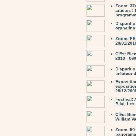
Zoom: 37
artistes :
programme
Dispariti
orphelins
Zoom: FE
20/01/201
C'Est Bie
2010 - 06
Dispariti
créateur 
Expositio
expositio
28/12/200
Festival:
Bilal, Le
C'Est Bie
William V
Zoom: 50 
panorama 