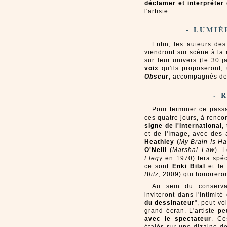
déclamer et interpréter
l'artiste.
- LUMIÈ
Enfin, les auteurs de
viendront sur scène à la
sur leur univers (le 30 j
voix
qu'ils proposeront,
Obscur
, accompagnés de 
- 
Pour terminer ce passa
ces quatre jours, à renc
signe de l'international
,
et de l'Image, avec des
Heathley
(
My Brain Is H
O'Neill
(
Marshal Law
). 
Elegy
en 1970) fera spéc
ce sont
Enki Bilal
et le
Blitz
, 2009) qui honoreron
Au sein du conserva
inviteront dans l'intimit
du dessinateur
", peut vo
grand écran. L'artiste p
avec le spectateur
. Ce