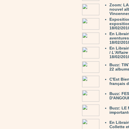
Zoom: LA
nouvel al
Vincennes,
Expositio
exposition
18/02/201
En Librair
aventures
18/02/201
En Librai
/
L'Affair
18/02/201
Buzz: TIN
22 albums
C'Est Bie
français 
Buzz: FE
D'ANGOULÊ
Buzz: LE
important
En Librair
Collette e