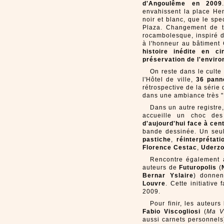
d'Angoulême en 2009
envahissent la place Hen
noir et blanc, que le sp
Plaza
. Changement de t
rocambolesque, inspiré 
à l'honneur au bâtiment 
histoire inédite en c
préservation de l'envir
On reste dans le cult
l'Hôtel de ville,
36 pann
rétrospective de la série
dans une ambiance très "
Dans un autre registre,
accueille un choc de
d'aujourd'hui face à cen
bande dessinée. Un seul 
pastiche
,
réinterprétati
Florence Cestac
,
Uderz
Rencontre également 
auteurs de
Futuropolis
(
Bernar Yslaire
) donnen
Louvre
. Cette initiative
2009.
Pour finir, les auteurs
Fabio Viscogliosi
(
Ma V
aussi carnets personnels