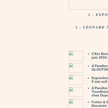
1 - EXP
2 - LÉONARD
C'Est Bie
juin 2010
A Paraîtr
GLOUTO
Expositio
5 mai au5 
A Paraîtr
Trondhei
chez Dupu
Foires & 
Dessinée 