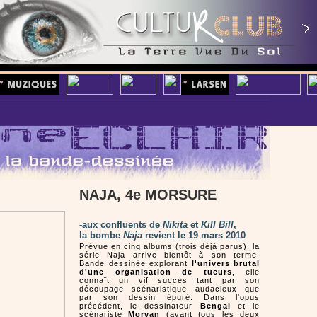
NAJA, 4e MORSURE
-aux confluents de
Nikita
et
Kill Bill
,
la bombe
Naja
revient le 19 mars 2010
Prévue en cinq albums (trois déjà parus), la
série Naja arrive bientôt à son terme.
Bande dessinée explorant
l'univers brutal
d'une organisation de tueurs
, elle
connaît un vif succès tant par son
découpage scénaristique audacieux que
par son dessin épuré. Dans l'opus
précédent, le dessinateur
Bengal
et le
scénariste
Morvan
(ayant tous les deux