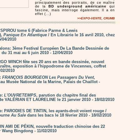
principalement des portraits, de ce maître
de la
BD underground américaine
qui
fascine, mais interroge également. Il a en
effet (...)
>>EXPO-VENTE, CRUMB
: SPIROU tome 6 (Fabrice Parme & Lewis
),
Panique En Atlantique
/ En Librairie le 16 avril 2010, chez
5/04/2010
alons: 3ème Festival Européen De La Bande Dessinée de
 du 31 mai au 6 juin 2010 - 12/04/2010
GO WINCH fête ses 20 ans en bande dessinée, nouvel
raître, exposition à l'hippodrome de Vincennes, coffret
/02/2010
n:
FRANÇOIS BOURGEON Les Passagers Du Vent
,
au Musée National de la Marine, Palais de Chaillot -
ie:
L'OUVRETEMPS
, parution du chapitre final des
de VALÉRIAN ET LAURELINE le 21 janvier 2010 - 18/02/2010
ie: PARODIES DE TINTIN, les ayants-droit voient rouge /
Tourne Au Sale
dans les bacs le 18 février 2010 - 18/02/2010
IN AMI DE PÉKIN, nouvelle traduction chinoise des 22
 Wang Bingdong - 11/02/2010