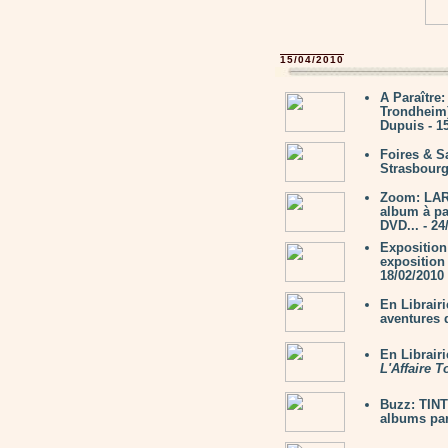
15/04/2010
A Paraître
Trondheim
Dupuis - 1
Foires & S
Strasbourg
Zoom: LAR
album à pa
DVD... - 24
Expositio
exposition 
18/02/2010
En Librair
aventures 
En Librair
L'Affaire 
Buzz: TINT
albums par