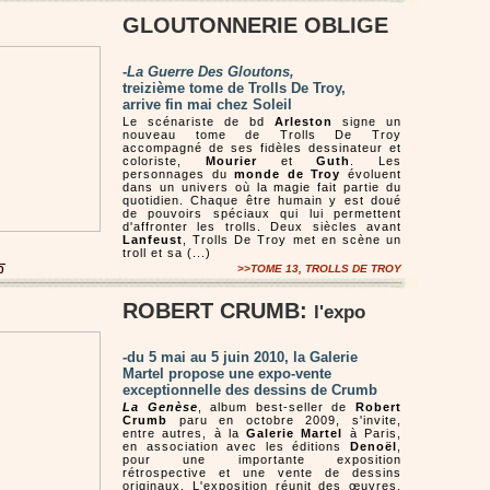
GLOUTONNERIE OBLIGE
-
La Guerre Des Gloutons,
treizième tome de Trolls De Troy,
arrive fin mai chez Soleil
Le scénariste de bd
Arleston
signe un
nouveau tome de Trolls De Troy
accompagné de ses fidèles dessinateur et
coloriste,
Mourier
et
Guth
. Les
personnages du
monde de Troy
évoluent
dans un univers où la magie fait partie du
quotidien. Chaque être humain y est doué
de pouvoirs spéciaux qui lui permettent
d'affronter les trolls. Deux siècles avant
Lanfeust
, Trolls De Troy met en scène un
troll et sa (...)
>>TOME 13, TROLLS DE TROY
0
ROBERT CRUMB:
l'expo
-du 5 mai au 5 juin 2010, la Galerie
Martel propose une expo-vente
exceptionnelle de
s
dessins de Crumb
La Genèse
, album best-seller de
Robert
Crumb
paru en octobre 2009, s'invite,
entre autres, à la
Galerie Martel
à Paris,
en association avec les éditions
Denoël
,
pour une importante exposition
rétrospective et une vente de dessins
originaux. L'exposition réunit des œuvres,