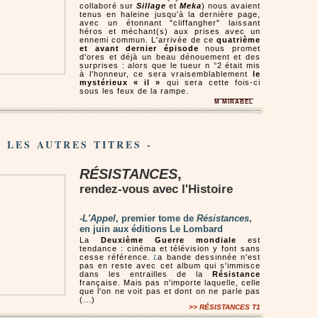
collaboré sur
Sillage
et
Meka
) nous avaient
tenus en haleine jusqu'à la dernière page,
avec un étonnant "cliffangher" laissant
héros et méchant(s) aux prises avec un
ennemi commun. L'arrivée de ce
quatrième
et avant dernier épisode
nous promet
d'ores et déjà un beau dénouement et des
surprises : alors que le tueur n °2 était mis
à l'honneur, ce sera vraisemblablement
le
mystérieux « il »
qui sera cette fois-ci
sous les feux de la rampe.
M MIRABEL
- LES AUTRES TITRES -
RÉSISTANCES
,
rendez-vous avec l'Histoire
-
L'Appel
, premier tome de
Résistances
,
en juin aux éditions Le Lombard
La
Deuxième Guerre mondiale
est
tendance : cinéma et télévision y font sans
cesse référence.
a bande dessinnée n'est
L
pas en reste avec cet album qui s'immisce
dans les entrailles de la
Résistance
française. Mais pas n'importe laquelle, celle
que l'on ne voit pas et dont on ne parle pas
(...)
>> RÉSISTANCES T1