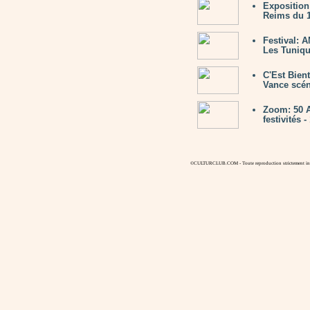
Expositio
Reims du 1
Festival: 
Les Tuniqu
C'Est Bien
Vance scén
Zoom: 50 A
festivités 
©CULTURCLUB.COM - Toute reproduction strictement inte