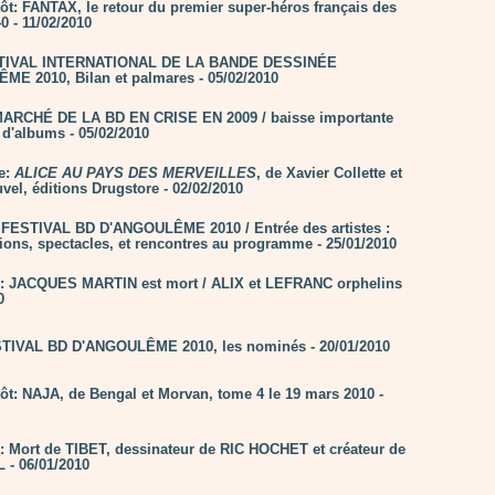
tôt: FANTAX, le retour du premier super-héros français des
0 - 11/02/2010
STIVAL INTERNATIONAL DE LA BANDE DESSINÉE
E 2010, Bilan et palmares - 05/02/2010
MARCHÉ DE LA BD EN CRISE EN 2009 / baisse importante
 d'albums - 05/02/2010
ie:
ALICE AU PAYS DES MERVEILLES
, de Xavier Collette et
vel, éditions Drugstore - 02/02/2010
FESTIVAL BD D'ANGOULÊME 2010 / Entrée des artistes :
tions, spectacles, et rencontres au programme - 25/01/2010
n: JACQUES MARTIN est mort / ALIX et LEFRANC orphelins
0
TIVAL BD D'ANGOULÊME 2010, les nominés - 20/01/2010
tôt: NAJA, de Bengal et Morvan, tome 4 le 19 mars 2010 -
n: Mort de TIBET, dessinateur de RIC HOCHET et créateur de
 - 06/01/2010