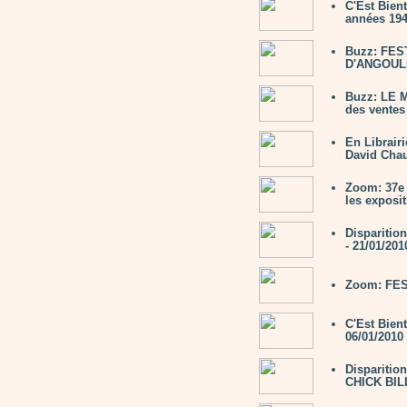
C'Est Bien
années 194
Buzz: FE
D'ANGOULÊM
Buzz: LE 
des ventes
En Librair
David Chau
Zoom: 37e 
les exposi
Disparitio
- 21/01/201
Zoom: FES
C'Est Bien
06/01/2010
Disparitio
CHICK BILL