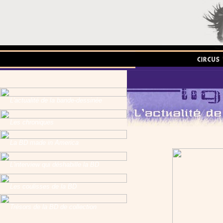
L'actualité de la bande-dessinée
Les chroniques
La BD made in America
L'interview qui déshabille la BD
Les coulisses de la BD
Trésors de la BD de collection