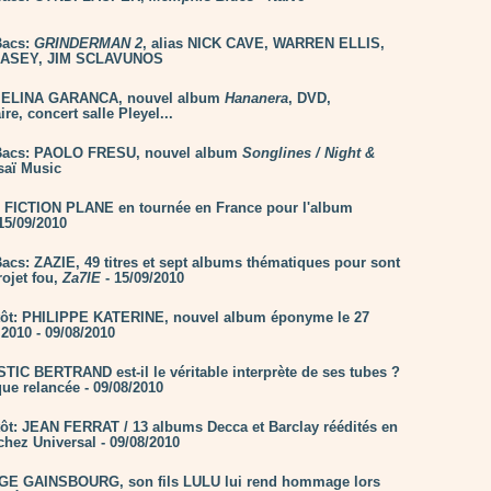
Bacs:
GRINDERMAN 2
, alias NICK CAVE, WARREN ELLIS,
ASEY, JIM SCLAVUNOS
: ELINA GARANCA, nouvel album
Hananera
, DVD,
e, concert salle Pleyel...
Bacs: PAOLO FRESU, nouvel album
Songlines / Night &
saï Music
 FICTION PLANE en tournée en France pour l'album
15/09/2010
acs: ZAZIE, 49 titres et sept albums thématiques pour sont
ojet fou,
Za7IE
- 15/09/2010
tôt: PHILIPPE KATERINE, nouvel album éponyme le 27
2010 - 09/08/2010
TIC BERTRAND est-il le véritable interprète de ses tubes ?
ue relancée - 09/08/2010
tôt: JEAN FERRAT / 13 albums Decca et Barclay réédités en
chez Universal - 09/08/2010
GE GAINSBOURG, son fils LULU lui rend hommage lors