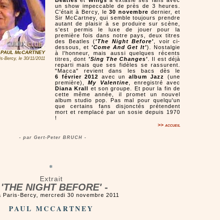
Beatles
et
Wings
a extasié ses fans avec
un show impeccable de près de 3 heures.
C'était à Bercy, le
30 novembre
dernier, et
Sir McCartney, qui semble toujours prendre
autant de plaisir à se produire sur scène,
s'est permis le luxe de jouer pour la
première fois dans notre pays, deux titres
des Beatles (
'The Night Before'
, voir ci-
dessous, et
'Come And Get It'
). Nostalgie
PAUL McCARTNEY
à l'honneur, mais aussi quelques récents
s-Bercy, le 30/11/2011
titres, dont
'Sing The Changes'
. Il est déjà
reparti mais que ses fidèles se rassurent.
"Macca" revient dans les bacs dès le
6 février 2012
avec un
album Jazz
(une
première),
My Valentine
, enregistré avec
Diana Krall
et son groupe. Et pour la fin de
cette même année, il promet un nouvel
album studio pop. Pas mal pour quelqu'un
que certains fans disjonctés prétendent
mort et remplacé par un sosie depuis 1970
!
>> accueil
- par Gert-Peter BRUCH -
*
Extrait
'THE NIGHT BEFORE'
-
à Paris-Bercy, mercredi 30 novembre 2011
PAUL MCCARTNEY