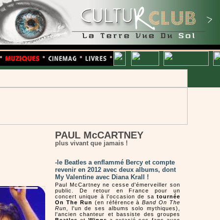
PAUL McCARTNEY
plus vivant que jamais !
-le Beatles a enflammé Bercy et compte
revenir en 2012 avec deux albums, dont
My Valentine avec Diana Krall !
Paul McCartney ne cesse d'émerveiller son
public. De retour en France pour un
concert unique à l'occasion de sa
tournée
On The Run
(en référence à
Band On The
Run
, l'un de ses albums solo mythiques),
l'ancien chanteur et bassiste des groupes