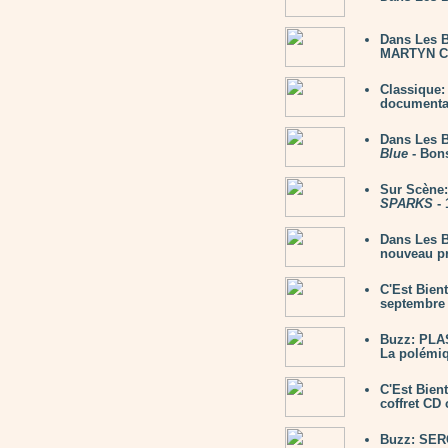
Dans Les 
MARTYN C
Classique
documentair
Dans Les 
Blue
- Bon
Sur Scène:
SPARKS
- 
Dans Les B
nouveau pr
C'Est Bien
septembre 
Buzz: PLAS
La polémiq
C'Est Bien
coffret CD 
Buzz: SER