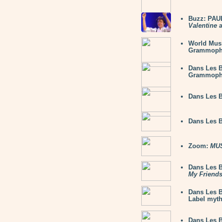
Buzz: PAU
Valentine
a
World Mu
Grammop
Dans Les 
Grammop
Dans Les 
Dans Les 
Zoom:
MUS
Dans Les B
My Friend
Dans Les B
Label myth
Dans Les 