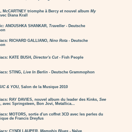
L McCARTNEY triomphe à Bercy et nouvel album
My
vec Diana Krall
sic: ANOUSHKA SHANKAR,
Traveller
- Deutsche
hon
Bacs: RICHARD GALLIANO,
Nino Rota
- Deutsche
hon
Bacs: KATE BUSH,
Director's Cut
- Fish People
Bacs: STING,
Live In Berlin
- Deutsche Grammophon
IC & YOU
, Salon de la Musique 2010
acs: RAY DAVIES, nouvel album du leader des Kinks,
See
s
, avec Springsteen, Bon Jovi, Metallica...
acs: MOTORS, sortie d'un coffret 3CD avec les perles du
ique de Francis Dreyfus
Bacs: CYNDI LAUPER,
Memphis Blues
- Naïve