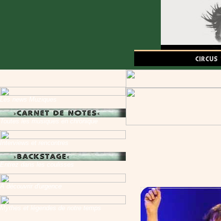
Les news Muziques
Toutes les musiques en chronique
Interviews et rencontres
Entrez dans les coulisses
A découvrir d'urgence
Mythes et légendes de notre temps