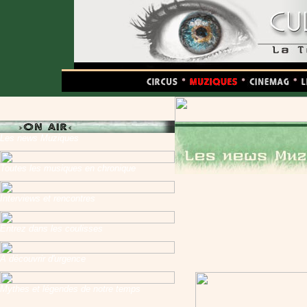
Les news Muziques
Toutes les musiques en chronique
Interviews et rencontres
Entrez dans les coulisses
A découvrir d'urgence
Mythes et légendes de notre temps