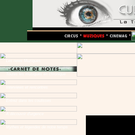
Les news Muziques
Toutes les musiques en chronique
Interviews et rencontres
Entrez dans les coulisses
A découvrir d'urgence
Mythes et légendes de notre temps