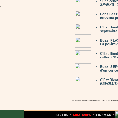
Sur Scène:
)
SPARKS
- 
Dans Les B
nouveau pr
C'Est Bien
septembre 
Buzz: PLAS
La polémiq
C'Est Bien
coffret CD 
Buzz: SER
d'un concer
C'Est Bien
REVOLUTI
©CULTURCLUB.COM - Toute reproduction strictement inte