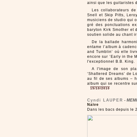
ainsi que les guitaristes
Les collaborateurs d
Snell et Skip Pitts, Le
musiciens de studio qui o
gré des ponctuations ex
baryton Kirk Smother et 
soutien solide au chant i
De la ballade harmoni
entame l’album à cadence
and Tumblin’ où elle livr
encore sur ‘Early in the
l'exceptionnel B.B. King.
A l'image de son pla
‘Shattered Dreams’ de L
au fil de ses albums – 
album qui se recentre sur
15/10/2010
Cyndi LAUPER
-
MEMP
Naïve
Dans les bacs depuis le