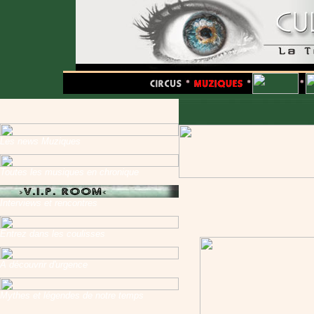
Les news Muziques
Toutes les musiques en chronique
Interviews et rencontres
Entrez dans les coulisses
A découvrir d'urgence
Mythes et légendes de notre temps