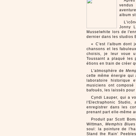
Après 
vendus
aventur
album st
L’icô
Jonny L
Musselwhite lors de l'en
dernier dans les studios
« C'est l'album dont 
chansons et les fabuleux
choisis, je leur voue u
Toussaint a plaqué les 
étions en train de créer 
L'atmosphère de
Memp
cette même énergie qui a
laboratoire historique 
musiciens ont composé 
bafoués, les laissés pour
Cyndi Lauper, qui a v
l'Electraphonic Studio
enregistrer dans les con
prenant part elle-même a
Produit par Scott Bom
Wittman,
Memphis Blue
s
soul: la pointure de l'h
Stand the Rain’ Peebles,