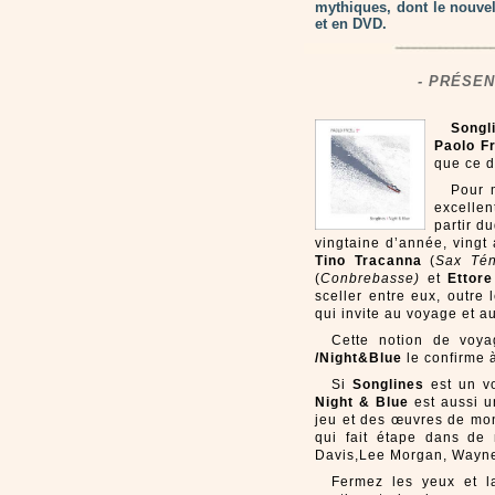
mythiques, dont le nouve
et en DVD.
- PRÉSEN
Songl
Paolo F
que ce d
Pour 
excellen
partir d
vingtaine d’année, vingt 
Tino Tracanna
(
Sax Tén
(
Conbrebasse)
et
Ettore
sceller entre eux, outre 
qui invite au voyage et au
Cette notion de voya
/Night&Blue
le confirme 
Si
Songlines
est un v
Night & Blue
est aussi u
jeu et des œuvres de mon
qui fait étape dans de 
Davis,Lee Morgan, Wayne 
Fermez les yeux et l