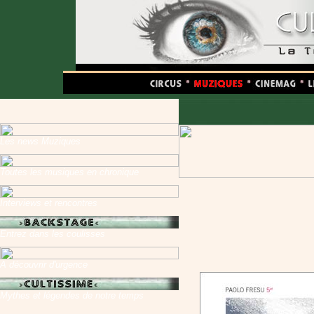
Les news Muziques
Toutes les musiques en chronique
Interviews et rencontres
Entrez dans les coulisses
A découvrir d'urgence
Mythes et légendes de notre temps