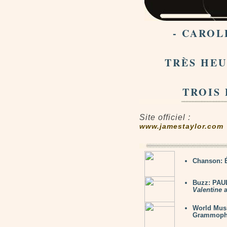
- CAROL
TRÈS HEU
TROIS 
Site officiel :
www.jamestaylor.com
Chanson: 
Buzz: PAU
Valentine
a
World Mu
Grammop