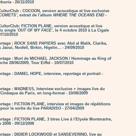
Houria
- 26/11/2010
lturClub : COCOON, version acoustique et live exclusive
'COMETS'
, extrait de l'album
WHERE THE OCEANS END
-
lturClub: FICTION PLANE, version acoustique et live
du single
'OUT OF MY FACE'
, le 4 octobre 2010 à La Cigale
07/10/2010
rtage :
ROCK SANS PAPIERS
avec Abd al Malik, Clarika,
 Jaoui, Nosfell, Birkin, Higelin... - 24/09/2010
ortage : Mort de MICHAEL JACKSON / Hommage au King of
che 28/06/2009, Tour Eiffel - 10/07/2010
rtage : DANIEL HOPE, interview, reportage et portrait -
rtage : MADNESS, Interview exclusive + images live du
 Cinéaqua de Paris, en long-format - 10/08/2009
rtage : FICTION PLANE, interview et images de répétitions
pour la sortie du live
PARADISO
- 27/04/2009
rtage : FICTION PLANE, 3 titres Live à l'Elysée Montmartre,
 2008 - 09/12/2008
ortage : DIDIER LOCKWOOD et SANSEVERINO, live au