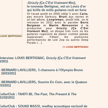
-
Grizzly (Ça C'Est Vraiment Moi)
,
le nouveau Bertignac, est un Louis d'or
qui brille de mille guitares rock en furie
Ol l'avait quitté en 2005 (déjà !) avec
Carla
,
pas encore Sarkozy,
Bruni
aux textes et
un bel album,
Longtemps
, plutôt folk, on le
retrouve en 2011 avec le parolier
Boris
Bergman
et
Martin Meissonier
à la
production pour
Grizzly (Ça C'Est
Vraiment Moi)
, un disque très rock où les
guitares rugissent de plaisir comme jamais
 LOUIS BERTIGNAC
auparavant, frôlant les jouissives
performances de Led Zep ou autres Deep
Purple (...)
>> LOUIS BERTIGNAC
 Interview: LOUIS BERTIGNAC,
Grizzly (Ça C'Est Vraiment
3/2011
e: BERNARD LAVILLIERS, 3 chansons à l'Olympia Bruno
 10/03/2011
e: BERNARD LAVILLIERS,
Sourire En Coin
, avec le Quatuor
/03/2011
lturClub : TAHITI 80,
The Past, The Present & The
21/02/2011
ulturClub : SOUAD MASSI, medley acoustique exclusif de