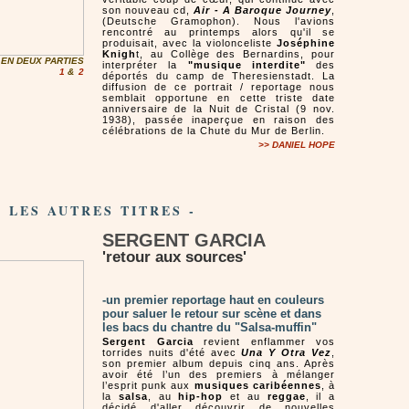
son nouveau cd,
Air - A Baroque Journey
,
(Deutsche Gramophon). Nous l'avions
rencontré au printemps alors qu'il se
produisait, avec la violonceliste
Joséphine
Knigh
t, au Collège des Bernardins, pour
 EN DEUX PARTIES
interpréter la
"musique interdite"
des
1
&
2
déportés du camp de Theresienstadt. La
diffusion de ce portrait / reportage nous
semblait opportune en cette triste date
anniversaire de la Nuit de Cristal (9 nov.
1938), passée inaperçue en raison des
célébrations de la Chute du Mur de Berlin.
>> DANIEL HOPE
- LES AUTRES TITRES -
SERGENT GARCIA
'retour aux sources'
-un premier reportage haut en couleurs
pour saluer le retour sur scène et dans
les bacs du chantre du "Salsa-muffin"
Sergent Garcia
revient enflammer vos
torrides nuits d'été avec
Una Y Otra Vez
,
son premier album depuis cinq ans. Après
avoir été l’un des premiers à mélanger
l’esprit punk aux
musiques caribéennes
, à
la
salsa
, au
hip-hop
et au
reggae
, il a
décidé d'aller découvrir de nouvelles