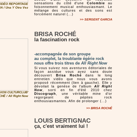
sensations du côté d'une
Colombie
au
VIDÉO REPORTAGE
foisonnement musical enthousiasmant. Le
 / Una Y Otra Vez
mélange des cultures et des sons est
forcément naturel (...)
>> SERGENT GARCIA
BRISA ROCHÉ
la fascination rock
-accompagnée de son groupe
au complet, la troublante égérie rock
nous offre trois titres de
All Right Now
Si vous suivez nos aventures éditoriales de
façon assidue vous avez sans doute
découvert
Brisa Roché
dans le long
entretien vidéo que nous vous avons
proposé récemment (lien à gauche). Elle y
dévoilait la genèse de l'album
All Right
Now
, sorti en fin d'été 2010 chez
ION CULTURCLUB'
Discograph
, une véritable mine d'or
HÉ / All Right Now
regorgeant de pépites rock
enthousiasmantes. Afin de prolonger (...)
>> BRISA ROCHÉ
LOUIS BERTIGNAC
ça, c'est vraiment lui !