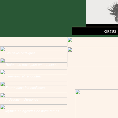
Les news Muziques
Toutes les musiques en chronique
Interviews et rencontres
Entrez dans les coulisses
A découvrir d'urgence
Mythes et légendes de notre temps