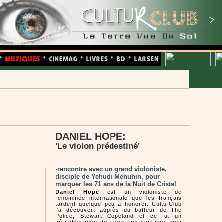
DANIEL HOPE:
'
'
Le violon prédestiné
-rencontre avec un grand violoniste,
disciple de Yehudi Menuhin, pour
marquer les 71 ans de la Nuit de Cristal
Daniel Hope
est un violoniste de
renommée internationale que les français
tardent quelque peu à honorer. CulturClub
l'a découvert auprès du batteur de The
Police, Stewart Copeland et ce fut un
véritable coup de cœur, qui continue avec