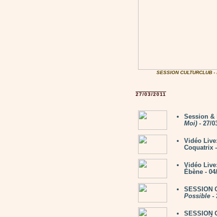
SESSION CULTURCLUB -
27/03/2011
Session &
Moi)
- 27/0
Vidéo Liv
Coquatrix -
Vidéo Liv
Ébène - 04
SESSION Cu
Possible
- 
SESSION C