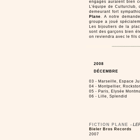
engagés auraient bien co
L'équipe de Culturclub,
demeurant fort sympathi
Plane
. A notre demande 
groupe a joué spécialeme
Les bijoutiers de la pla
sont des garçons bien éle
on reviendra avec le fils
2008
DÉCEMBRE
03 - Marseille, Espace Ju
04 - Montpellier, Rocksto
05 - Paris, Elysée Montma
06 - Lille, Splendid
FICTION PLANE
-
LEF
Bieler Bros Records
2007