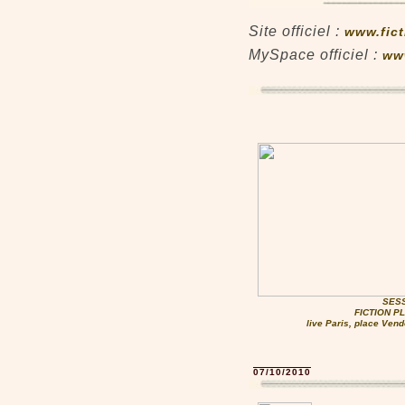
Site officiel :
www.fic
MySpace officiel :
ww
SESS
FICTION PL
live Paris, place Ven
07/10/2010