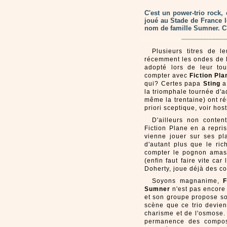
C'est un power-trio rock,
joué au Stade de France l
nom de famille Sumner. C'e
Plusieurs titres de 
récemment les ondes de la
adopté lors de leur tou
compter avec
Fiction Pla
qui? Certes papa
Sting
a 
la triomphale tournée d'
même la trentaine) ont réu
priori sceptique, voir hos
D'ailleurs non conten
Fiction Plane en a repri
vienne jouer sur ses pl
d'autant plus que le ri
compter le pognon amass
(enfin faut faire vite car
Doherty, joue déjà des c
Soyons magnanime,
F
Sumner
n'est pas encore 
et son groupe propose so
scène que ce trio devient
charisme et de l'osmose.
permanence des compos a