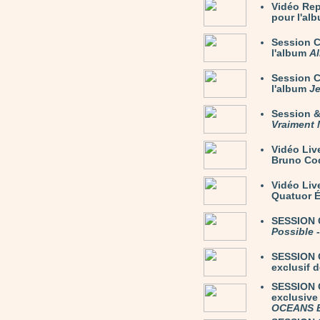
Vidéo Rep
pour l'al
Session C
l'album
Al
Session C
l'album
Je
Session 
Vraiment 
Vidéo Liv
Bruno Coq
Vidéo Li
Quatuor É
SESSION C
Possible
-
SESSION 
exclusif 
SESSION C
exclusive
OCEANS 