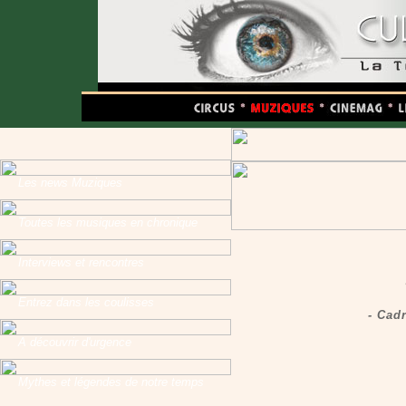
Les news Muziques
Toutes les musiques en chronique
Interviews et rencontres
Entrez dans les coulisses
- Cad
A découvrir d'urgence
Mythes et légendes de notre temps