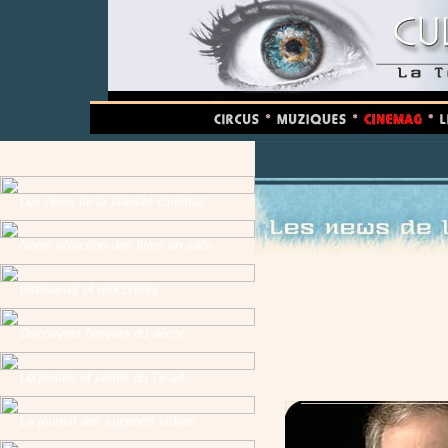
Les news de la planète cinémas
Notre sélection des films en salle
Interviews et rencontres
Découvrez l'envers du décor
Légendes et perles du 7e art
Le journal des supports vidéos