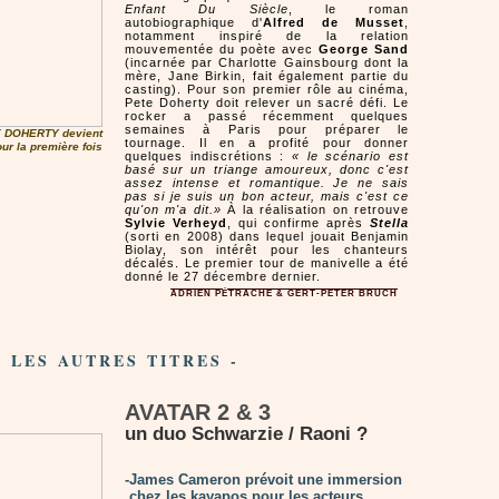
Enfant Du Siècle
, le roman
autobiographique d'
Alfred de Musset
,
notamment inspiré de la relation
mouvementée du poète avec
George Sand
(incarnée par Charlotte Gainsbourg dont la
mère, Jane Birkin, fait également partie du
casting). Pour son premier rôle au cinéma,
Pete Doherty doit relever un sacré défi. Le
rocker a passé récemment quelques
semaines à Paris pour préparer le
E DOHERTY devient
tournage. Il en a profité pour donner
ur la première fois
quelques indiscrétions :
« le scénario est
basé sur un triange amoureux, donc c'est
assez intense et romantique. Je ne sais
pas si je suis un bon acteur, mais c'est ce
qu'on m'a dit.»
À la réalisation on retrouve
Sylvie Verheyd
, qui confirme après
Stella
(sorti en 2008) dans lequel jouait Benjamin
Biolay, son intérêt pour les chanteurs
décalés. Le premier tour de manivelle a été
donné le 27 décembre dernier.
ADRIEN PÉTRACHE & GERT-PETER BRUCH
- LES AUTRES TITRES -
AVATAR 2 & 3
un duo Schwarzie / Raoni ?
-James Cameron prévoit une immersion
chez les kayapos pour les acteurs