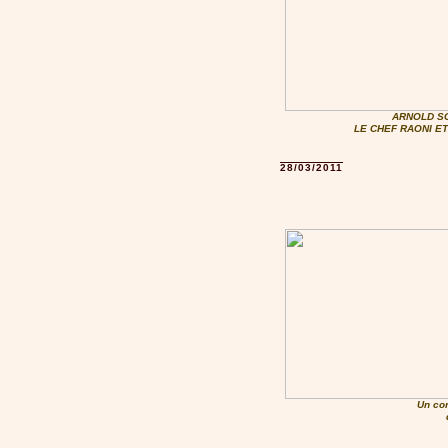
ARNOLD S
LE CHEF RAONI E
28/03/2011
Un co