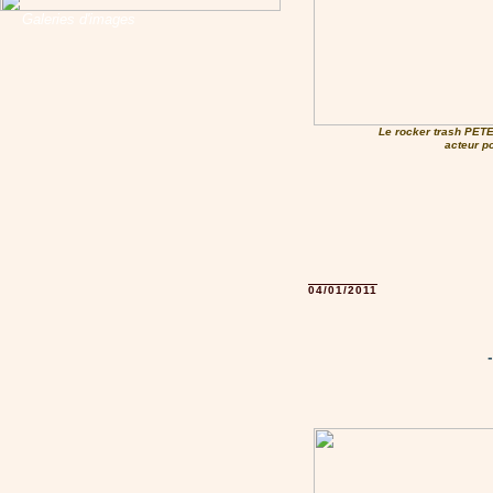
Galeries d'images
Le rocker trash PET
acteur po
04/01/2011