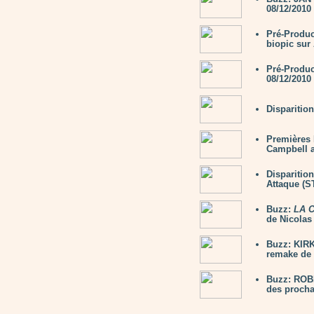
08/12/2010
Pré-Produc
biopic su
Pré-Produ
08/12/2010
Disparitio
Premières 
Campbell 
Disparitio
Attaque (
Buzz:
LA 
de Nicola
Buzz: KIRK
remake de 
Buzz: ROBE
des proch