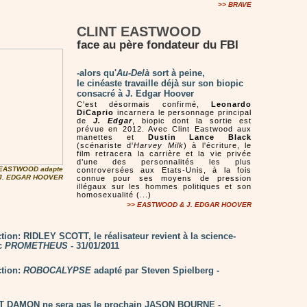
>>
BRAVE
CLINT EASTWOOD
face au père fondateur du FBI
-alors qu'
Au-Delà
sort à peine,
le cinéaste travaille déjà sur son biopic
consacré à J. Edgar Hoover
C'est désormais confirmé,
Leonardo
DiCaprio
incarnera le personnage principal
de
J. Edgar
, biopic dont la sortie est
prévue en 2012. Avec Clint Eastwood aux
manettes et
Dustin Lance Black
(scénariste d'
Harvey Milk
) à l'écriture, le
film retracera la carrière et la vie privée
d’une des personnalités les plus
 EASTWOOD adapte
controversées aux Etats-Unis, à la fois
e J. EDGAR HOOVER
connue pour ses moyens de pression
illégaux sur les hommes politiques et son
homosexualité (...)
>> EASTWOOD & J. EDGAR HOOVER
tion: RIDLEY SCOTT, le réalisateur revient à la science-
ec
PROMETHEUS
- 31/01/2011
tion:
ROBOCALYPSE
adapté par Steven Spielberg -
T DAMON ne sera pas le prochain JASON BOURNE -