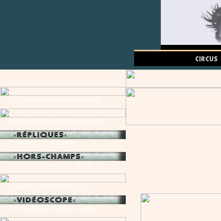
Les news de la planète cinémas
Notre sélection des films en salle
Interviews et rencontres
Découvrez l'envers du décor
Légendes et perles du 7e art
Le journal des supports vidéos