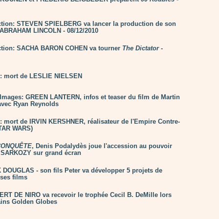
tion: STEVEN SPIELBERG va lancer la production de son
r ABRAHAM LINCOLN - 08/12/2010
ction: SACHA BARON COHEN va tourner
The Dictator
-
n: mort de LESLIE NIELSEN
Images: GREEN LANTERN, infos et teaser du film de Martin
avec Ryan Reynolds
n: mort de IRVIN KERSHNER, réalisateur de l'Empire Contre-
STAR WARS)
CONQUÊTE
, Denis Podalydès joue l'accession au pouvoir
s SARKOZY sur grand écran
 DOUGLAS - son fils Peter va développer 5 projets de
ses films
RT DE NIRO va recevoir le trophée Cecil B. DeMille lors
ains Golden Globes