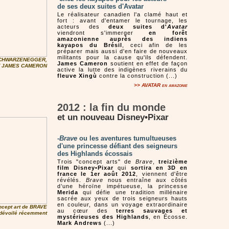
de ses deux suites d'Avatar
Le réalisateur canadien l'a clamé haut et
fort : avant d'entamer le tournage, les
acteurs des
deux suites d'
Avatar
viendront s'immerger
en forêt
amazonienne auprès des indiens
kayapos du Brésil
, ceci afin de les
préparer mais aussi d'en faire de nouveaux
militants pour la cause qu'ils défendent.
CHWARZENEGGER,
James Cameron
soutient en effet de façon
T JAMES CAMERON
active la lutte des indigènes riverains du
fleuve Xingù
contre la construction (...)
>>
AVATAR
en amazonie
2012 : la fin du monde
et un nouveau Disney•Pixar
-
Brave
ou les aventures tumultueuses
d'une princesse défiant des seigneurs
des Highlands écossais
Trois "concept arts" de
Brave
,
treizième
film Disney•Pixar
qui
sortira en 3D en
france le 1er août 2012
, viennent d'être
révélés.
Brave
nous entraîne aux côtés
d’une héroïne impétueuse, la princesse
Merida
qui défie une tradition millénaire
sacrée aux yeux de trois seigneurs hauts
en couleur, dans un voyage extraordinaire
ncept art de BRAVE
au cœur des
terres sauvages et
dévoilé récemment
mystérieuses des Highlands
, en Écosse.
Mark Andrews
(...)