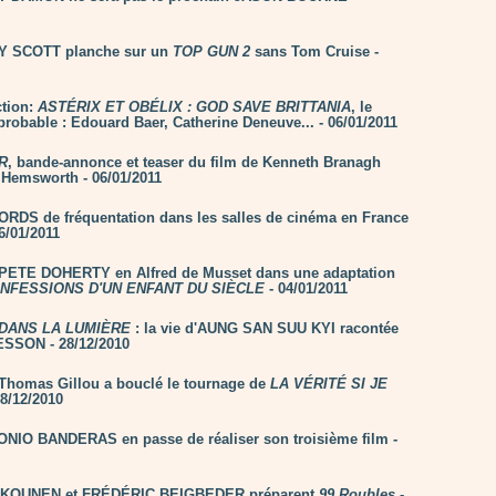
Y SCOTT planche sur un
TOP GUN 2
sans Tom Cruise -
tion:
ASTÉRIX ET OBÉLIX : GOD SAVE BRITTANIA
, le
probable : Edouard Baer, Catherine Deneuve... - 06/01/2011
R
, bande-annonce et teaser du film de Kenneth Branagh
 Hemsworth - 06/01/2011
RDS de fréquentation dans les salles de cinéma en France
6/01/2011
 PETE DOHERTY en Alfred de Musset dans une adaptation
NFESSIONS D'UN ENFANT DU SIÈCLE
- 04/01/2011
DANS LA LUMIÈRE
: la vie d'AUNG SAN SUU KYI racontée
ESSON - 28/12/2010
Thomas Gillou a bouclé le tournage de
LA VÉRITÉ SI JE
8/12/2010
NIO BANDERAS en passe de réaliser son troisième film -
 KOUNEN et FRÉDÉRIC BEIGBEDER préparent
99 Roubles
-