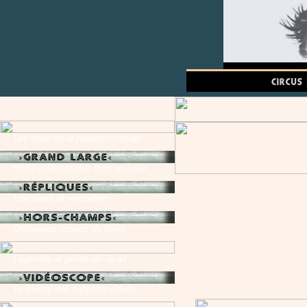
Les news de la planète cinémas
Notre sélection des films en salle
Interviews et rencontres
Découvrez l'envers du décor
Légendes et perles du 7e art
Le journal des supports vidéos