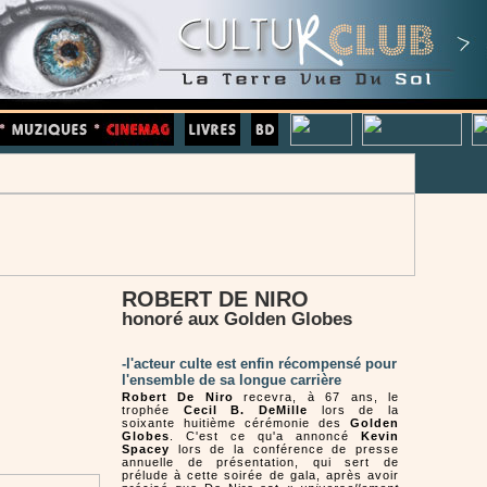
ROBERT DE NIRO
honoré aux Golden Globes
-l'acteur culte est enfin récompensé pour
l'ensemble de sa longue carrière
Robert De Niro
recevra, à 67 ans, le
trophée
Cecil B. DeMille
lors de la
soixante huitième cérémonie des
Golden
Globes
. C'est ce qu'a annoncé
Kevin
Spacey
lors de la conférence de presse
annuelle de présentation, qui sert de
prélude à cette soirée de gala, après avoir