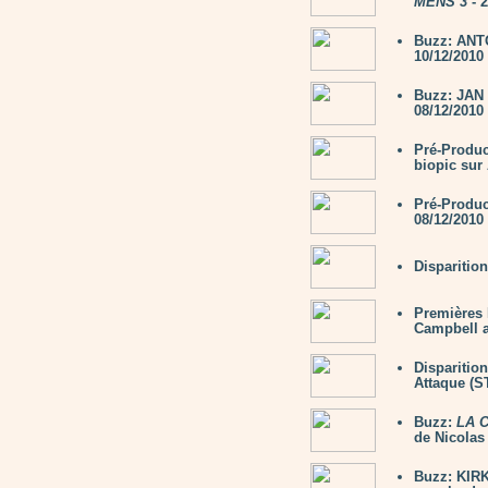
MENS 3
- 2
Buzz: ANTO
10/12/2010
Buzz: JAN
08/12/2010
Pré-Produc
biopic su
Pré-Produ
08/12/2010
Disparitio
Premières 
Campbell 
Disparitio
Attaque (
Buzz:
LA 
de Nicola
Buzz: KIRK