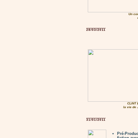
Un co
28/03/2011
CLINT
la vie d
31/01/2011
Pré-Produc
fiction av