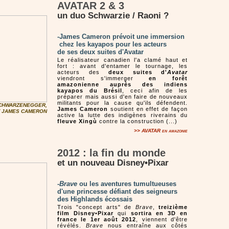
AVATAR 2 & 3
un duo Schwarzie / Raoni ?
-James Cameron prévoit une immersion
chez les kayapos pour les acteurs
de ses deux suites d'Avatar
Le réalisateur canadien l'a clamé haut et
fort : avant d'entamer le tournage, les
acteurs des
deux suites d'
Avatar
viendront s'immerger
en forêt
amazonienne auprès des indiens
kayapos du Brésil
, ceci afin de les
préparer mais aussi d'en faire de nouveaux
militants pour la cause qu'ils défendent.
CHWARZENEGGER,
James Cameron
soutient en effet de façon
T JAMES CAMERON
active la lutte des indigènes riverains du
fleuve Xingù
contre la construction (...)
>>
AVATAR
en amazonie
2012 : la fin du monde
et un nouveau Disney•Pixar
-
Brave
ou les aventures tumultueuses
d'une princesse défiant des seigneurs
des Highlands écossais
Trois "concept arts" de
Brave
,
treizième
film Disney•Pixar
qui
sortira en 3D en
france le 1er août 2012
, viennent d'être
révélés.
Brave
nous entraîne aux côtés