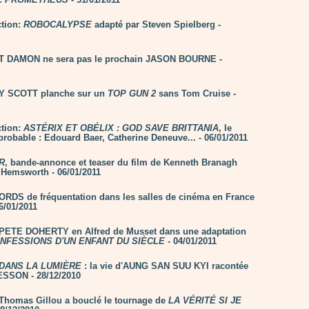
tion:
ROBOCALYPSE
adapté par Steven Spielberg -
T DAMON ne sera pas le prochain JASON BOURNE -
Y SCOTT planche sur un
TOP GUN 2
sans Tom Cruise -
tion:
ASTÉRIX ET OBÉLIX : GOD SAVE BRITTANIA
, le
probable : Edouard Baer, Catherine Deneuve... - 06/01/2011
R
, bande-annonce et teaser du film de Kenneth Branagh
 Hemsworth - 06/01/2011
RDS de fréquentation dans les salles de cinéma en France
6/01/2011
 PETE DOHERTY en Alfred de Musset dans une adaptation
NFESSIONS D'UN ENFANT DU SIÈCLE
- 04/01/2011
DANS LA LUMIÈRE
: la vie d'AUNG SAN SUU KYI racontée
ESSON - 28/12/2010
Thomas Gillou a bouclé le tournage de
LA VÉRITÉ SI JE