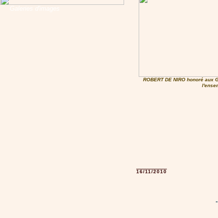
Galeries d'images
ROBERT DE NIRO honoré aux G
l'ense
16/11/2010