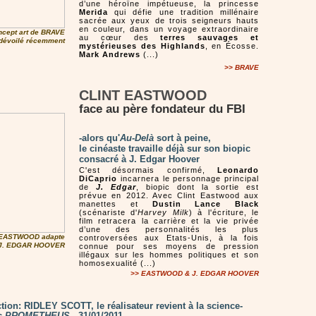
d’une héroïne impétueuse, la princesse
Merida
qui défie une tradition millénaire
sacrée aux yeux de trois seigneurs hauts
en couleur, dans un voyage extraordinaire
ncept art de BRAVE
au cœur des
terres sauvages et
dévoilé récemment
mystérieuses des Highlands
, en Écosse.
Mark Andrews
(...)
>>
BRAVE
CLINT EASTWOOD
face au père fondateur du FBI
-alors qu'
Au-Delà
sort à peine,
le cinéaste travaille déjà sur son biopic
consacré à J. Edgar Hoover
C'est désormais confirmé,
Leonardo
DiCaprio
incarnera le personnage principal
de
J. Edgar
, biopic dont la sortie est
prévue en 2012. Avec Clint Eastwood aux
manettes et
Dustin Lance Black
(scénariste d'
Harvey Milk
) à l'écriture, le
film retracera la carrière et la vie privée
d’une des personnalités les plus
 EASTWOOD adapte
controversées aux Etats-Unis, à la fois
e J. EDGAR HOOVER
connue pour ses moyens de pression
illégaux sur les hommes politiques et son
homosexualité (...)
>> EASTWOOD & J. EDGAR HOOVER
tion: RIDLEY SCOTT, le réalisateur revient à la science-
ec
PROMETHEUS
- 31/01/2011