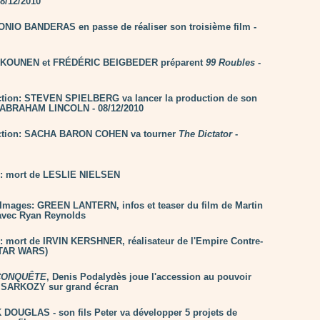
8/12/2010
NIO BANDERAS en passe de réaliser son troisième film -
 KOUNEN et FRÉDÉRIC BEIGBEDER préparent
99 Roubles
-
tion: STEVEN SPIELBERG va lancer la production de son
r ABRAHAM LINCOLN - 08/12/2010
ction: SACHA BARON COHEN va tourner
The Dictator
-
n: mort de LESLIE NIELSEN
Images: GREEN LANTERN, infos et teaser du film de Martin
avec Ryan Reynolds
n: mort de IRVIN KERSHNER, réalisateur de l'Empire Contre-
STAR WARS)
CONQUÊTE
, Denis Podalydès joue l'accession au pouvoir
s SARKOZY sur grand écran
 DOUGLAS - son fils Peter va développer 5 projets de