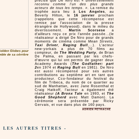
précisé que De Niro est
« universellement
reconnu comme l'un des plus grands
acteurs de tous les temps. »
. La remise du
trophée aura lieu à
Los Angeles
, au
Beverly Hilton, le
16 janvier
prochain
(rappelons que cette récompense est
remise par l'association de la presse
étrangère de Hollywood). dans le milieu du
divertissement.
Martin Scorsese
a
d'ailleurs reçu ce prix l'année passée...(le
réalisateur a dirigé De Niro pour de grands
moments de cinéma comme
Mean Streets
,
Taxi Driver
,
Raging Bull
,...). L'acteur
new-yorkais a plus de 70 films au
olden Globes pour
compteur, de
The Wedding Party
, de Brian
mble de sa cérrière
De Palma, en passant par les chefs-
d'œuvre qui lui ont permis de gagner deux
Academy Awards (
The Godfather: part
2
en 1974 et
Raging Bull
en 1981). De Niro
est aussi récompensé pour ses autres
contributions au septième art en tant que
producteur. Cco-fondateur du festival du
film de Tribeca, du nom de ce quartier au
sud de Manhattan, avec Jane Rosenthal et
Craig Hatkoff, l'acteur a également été
réalisateur
(A Bronx Tale
en 1993, et
The
Good Shepherd
avec Matt Damon). La
cérémonie sera présentée par Ricky
Gervais, et vue dans plus de 160 pays.
ADRIEN PETRACHE
- LES AUTRES TITRES -