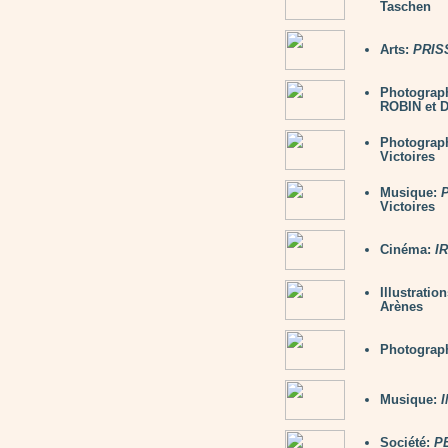
Taschen
Arts:
PRIS
Photograp
ROBIN et 
Photograp
Victoires
Musique:
Victoires
Cinéma:
I
Illustratio
Arènes
Photograp
Musique:
Société:
P