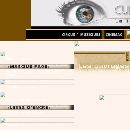
Infos et agenda
Romans, littérature, biographies,
essais...
Les ouvrages illustrés
Rencontres et interviews
Dossiers et reportages
La page des livres et revues épuisées