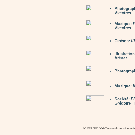
Photograp
Victoires
Musique:
Victoires
Cinéma:
I
Illustratio
Arènes
Photograp
Musique:
Société:
P
Grégoire T
©CULTURCLUB.COM - Toute reproduction strictement inte