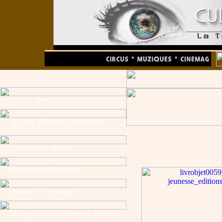
Infos et agenda
Romans, littérature, biographies,
essais...
Les ouvrages illustrés
Rencontres et interviews
Dossiers et reportages
La page des livres et revues épuisées