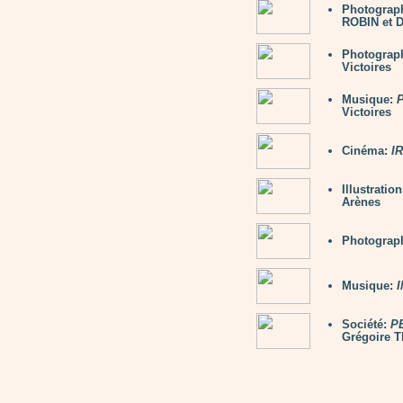
Photograp
ROBIN et 
Photograp
Victoires
Musique:
Victoires
Cinéma:
I
Illustratio
Arènes
Photograp
Musique:
Société:
P
Grégoire T